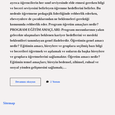
ayrıca öğrencilerin her sınıf seviyesinde elde etmesi gereken bilgi
ve beceri seviyesini belirleyen öğrenme hedeflerini belirler. Bu
nedenle öğretmene pedagojik liderliğinde rehberlik ederken,
ebeveynlere de çocuklarından ne beklemeleri gerektiği
konusunda rehberlik eder. Program öğretim amaçları nedir?
PROGRAM EĞİTİM AMAÇLARI: Program mezunlarının yakın
gelecekte ulaşmaları beklenen kariyer hedeflerini ve mesleki
beklentileri tanımlayan genel ifadelerdir. Öğretimin genel amacı
nedir? Eğitimin amacı, bireylere ve gruplara seçilmiş bazı bilgi
ve becerileri öğretmek ve aşılamak ve onların da başka bireylere
ve gruplara öğretmelerini sağlamaktır. Öğretim amacı nedir?
Eğitimin temel amaçları; bireyin bedensel, zihinsel, ruhsal ve
sosyal yönden gelişmesini sağlamak;…
Öğretim
Devamını okuyun
2 Yorum
Programının
Amacı
Nedir
Sitemap