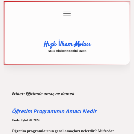
menüyü
Anasayfa
Gizlilik
Yasal
Hakkımızda
aç
Politikası
Uyarı
Hızlı İlham Molası
Anlık bilgilerle zihnini tazele!
Etiket:
Eğitimde amaç ne demek
Öğretim Programının Amacı Nedir
Tarih: Eylül 28, 2024
Öğretim programlarının genel amaçları nelerdir? Müfredat