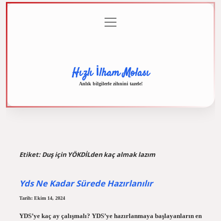
menüyü
Anasayfa
Gizlilik
Yasal
Hakkımızda
aç
Politikası
Uyarı
Hızlı İlham Molası
Anlık bilgilerle zihnini tazele!
Etiket:
Duş için YÖKDİLden kaç almak lazım
Yds Ne Kadar Sürede Hazırlanılır
Tarih: Ekim 14, 2024
YDS’ye kaç ay çalışmalı? YDS’ye hazırlanmaya başlayanların en