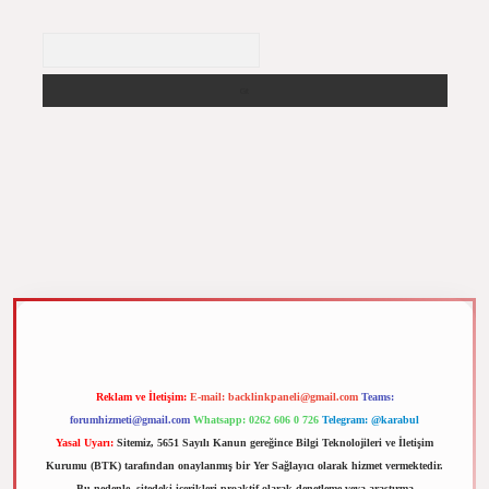
Arama
betci
vdcasino güncel giriş
ilbet casino
ilbet yeni giriş
Betexper giriş adresi
betexp
Reklam ve İletişim:
E-mail:
backlinkpaneli@gmail.com
Teams:
forumhizmeti@gmail.com
Whatsapp: 0262 606 0 726
Telegram: @karabul
Yasal Uyarı:
Sitemiz, 5651 Sayılı Kanun gereğince Bilgi Teknolojileri ve İletişim
Kurumu (BTK) tarafından onaylanmış bir Yer Sağlayıcı olarak hizmet vermektedir.
Bu nedenle, sitedeki içerikleri proaktif olarak denetleme veya araştırma