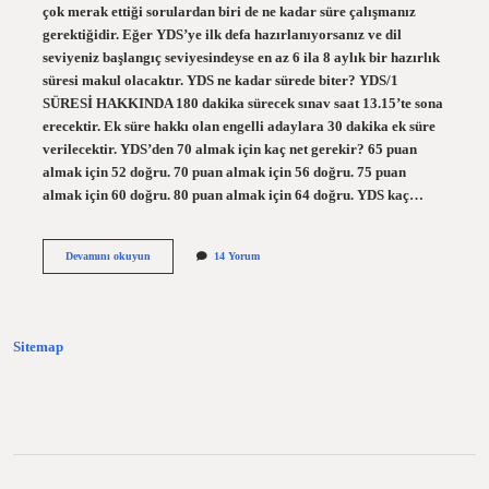
çok merak ettiği sorulardan biri de ne kadar süre çalışmanız
gerektiğidir. Eğer YDS’ye ilk defa hazırlanıyorsanız ve dil
seviyeniz başlangıç ​​seviyesindeyse en az 6 ila 8 aylık bir hazırlık
süresi makul olacaktır. YDS ne kadar sürede biter? YDS/1
SÜRESİ HAKKINDA 180 dakika sürecek sınav saat 13.15’te sona
erecektir. Ek süre hakkı olan engelli adaylara 30 dakika ek süre
verilecektir. YDS’den 70 almak için kaç net gerekir? 65 puan
almak için 52 doğru. 70 puan almak için 56 doğru. 75 puan
almak için 60 doğru. 80 puan almak için 64 doğru. YDS kaç…
Yds
Devamını okuyun
14 Yorum
Ne
Kadar
Sürede
Hazırlanılır
Sitemap