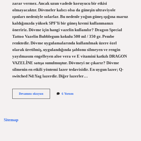
zarar vermez. Ancak uzun vadede koruyucu bir etkisi
olmayacaktır. Dövmeler kalıcı olsa da güneşin ultraviyole
ışınları nedeniyle solarlar. Bu nedenle yoğun güneş ışığına maruz
kaldığınızda yüksek SPF’li bir güneş kremi kullanmanızı
öneririz. Dövme için hangi vazelin kullanılır? Dragon Special
Tattoo Vazelin Bubblegum kokulu 500 ml / 350 gr. Pembe
renktedir. Dövme uygulamalarında kullanılmak üzere özel
olarak üretilmiş, uygulandığında şablonu silmeyen ve rengin
yayılmasını engelleyen aloe vera ve E vitamini katkılı DRAGON
VAZELİNE satışa sunulmuştur. Dövmeyi ne çıkarır? Dövme
silmenin en etkili yöntemi lazer tedavisidir. En uygun lazer; Q-
switched Nd:Yag lazerdir. Diğer lazerler…
Vazelin
Devamını okuyun
6 Yorum
Dövmeyi
Akıtır
Mı
Sitemap