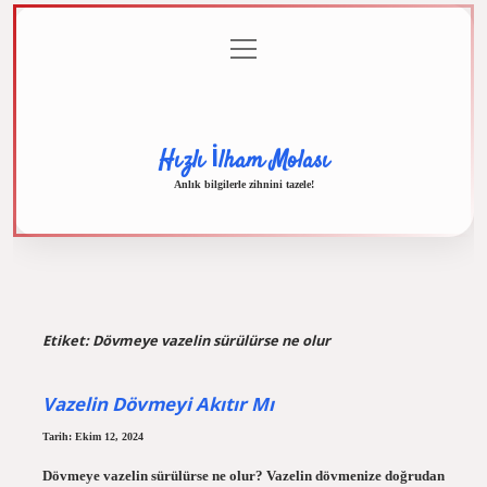
menüyü
Anasayfa
Gizlilik
Yasal
Hakkımızda
aç
Politikası
Uyarı
Hızlı İlham Molası
Anlık bilgilerle zihnini tazele!
Etiket:
Dövmeye vazelin sürülürse ne olur
Vazelin Dövmeyi Akıtır Mı
Tarih: Ekim 12, 2024
Dövmeye vazelin sürülürse ne olur? Vazelin dövmenize doğrudan