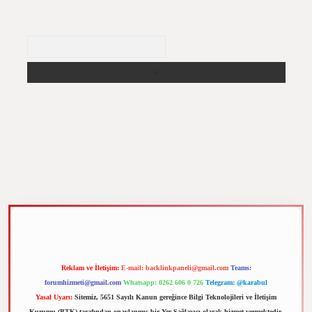
Arama
z
m elexbet
Reklam ve İletişim:
E-mail:
backlinkpaneli@gmail.com
Teams:
forumhizmeti@gmail.com
Whatsapp: 0262 606 0 726
Telegram: @karabul
Yasal Uyarı:
Sitemiz, 5651 Sayılı Kanun gereğince Bilgi Teknolojileri ve İletişim
Kurumu (BTK) tarafından onaylanmış bir Yer Sağlayıcı olarak hizmet vermektedir.