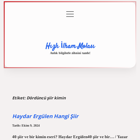
menüyü
Anasayfa
Gizlilik
Yasal
Hakkımızda
aç
Politikası
Uyarı
Hızlı İlham Molası
Anlık bilgilerle zihnini tazele!
Etiket:
Dördüncü şiir kimin
Haydar Ergülen Hangi Şiir
Tarih: Ekim 9, 2024
40 şiir ve bir kimin eseri? Haydar Ergülen40 şiir ve bir… / Yazar