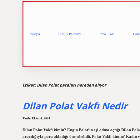
Anasayfa
Gizlilik Politikası
Yasal Uyarı
Hakk
Etiket:
Dilan Polat paraları nereden alıyor
Dilan Polat Vakfı Nedir
Tarih: Ekim 4, 2024
Dilan Polat Vakfı kimin? Engin Polat’ın eşi adına açtığı Dilan Pola
aracılığıyla para akladığı öne sürüldü. Polat Vakfı kimin? Kadın v