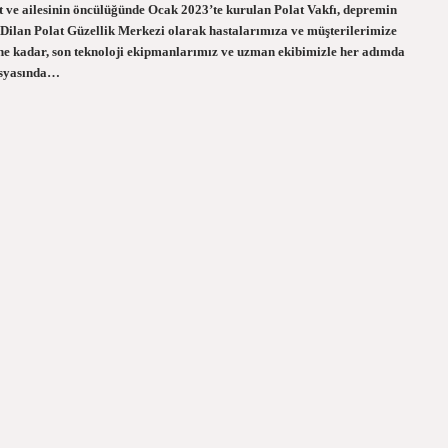
ve ailesinin öncülüğünde Ocak 2023’te kurulan Polat Vakfı, depremin
 Dilan Polat Güzellik Merkezi olarak hastalarımıza ve müşterilerimize
imine kadar, son teknoloji ekipmanlarımız ve uzman ekibimizle her adımda
dosyasında…