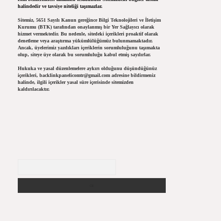
halindedir ve tavsiye niteliği taşımazlar.
Sitemiz, 5651 Sayılı Kanun gereğince Bilgi Teknolojileri ve İletişim
Kurumu (BTK) tarafından onaylanmış bir Yer Sağlayıcı olarak
hizmet vermektedir. Bu nedenle, sitedeki içerikleri proaktif olarak
denetleme veya araştırma yükümlülüğümüz bulunmamaktadır.
Ancak, üyelerimiz yazdıkları içeriklerin sorumluluğunu taşımakta
olup, siteye üye olarak bu sorumluluğu kabul etmiş sayılırlar.
Hukuka ve yasal düzenlemelere aykırı olduğunu düşündüğünüz
içerikleri,
backlinkpanelicomtr@gmail.com
adresine bildirmeniz
halinde, ilgili içerikler yasal süre içerisinde sitemizden
kaldırılacaktır.
Arama