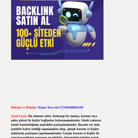
Reklam ve İletişim:
Skype: live:.cid.575569c608265c69
Yasal Uyarı:
Bu internet sitesi, herhangi bir marka, kurum veya
şahıs şirketi ile hiçbir bağlantısı bulunmamaktadır. Sitede yalnızca
kendi hazırladığımız makaleler paylaşılmaktadır. Burada yer alan
içerikler haber niteliği taşımamakta olup, gerçek kurum ve kişiler
hakkında paylaşım yapılmamaktadır. Gerçek kurum ve kişiler ile
isim benzerlikleri tamamen tesadüfidir. Sitemizdeki bilgiler taslak