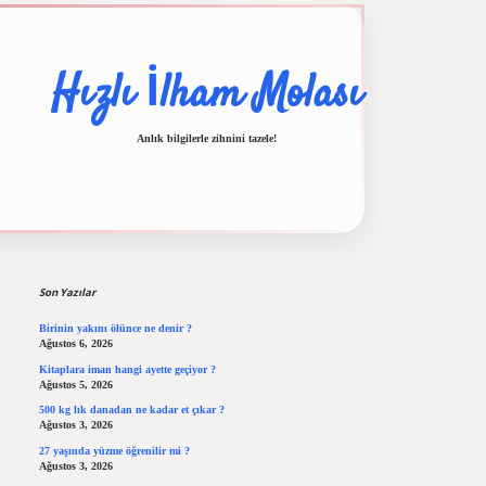
Hızlı İlham Molası
Anlık bilgilerle zihnini tazele!
Sidebar
lbet casino
ilbet yeni giriş
Betexper giriş adresi
betexper.xyz
m elexbet
Son Yazılar
Birinin yakını ölünce ne denir ?
Ağustos 6, 2026
Kitaplara iman hangi ayette geçiyor ?
Ağustos 5, 2026
500 kg lık danadan ne kadar et çıkar ?
Ağustos 3, 2026
27 yaşında yüzme öğrenilir mi ?
Ağustos 3, 2026