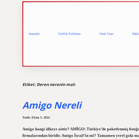
Anasayfa
Gizlilik Politikası
Yasal Uyarı
Hakk
Etiket:
Deren nerenin malı
Amigo Nereli
Tarih: Ekim 3, 2024
Amigo hangi ülkeye aittir? AMİGO: Türkiye’de paketlenmiş fıstığ
firmalarından biridir. Amigo İsrail’in mi? Tamamen yerel gıda m