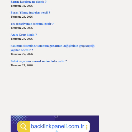
Şartsız koşulsuz ne demek ?
Temmuz 30, 2026
Baran Yılmaz futbolcu nereli ?
Temmuz 29, 2026
Tek fonksiyonun formülü nedir ?
Temmuz 28, 2026
Azure Grup kimin ?
Temmuz 27, 2026
Solunum sisteminde solunum gazlarının değişiminin gerçekleştiği
yapılar nelerdir ?
Temmuz 25, 2026
Bebek suyunun normal sudan farkı nedir ?
Temmuz 25, 2026