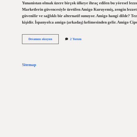
Yunanistan olmak üzere birçok ülkeye ihraç edilen bu yöresel lezz
Marketlerin güvencesiyle üretilen Amigo Kuruyemiş, zengin lezzet çe
güvenilir ve sağlıklı bir alternatif sunuyor. Amigo hangi dilde? T
kişidir. İspanyolca amigo (arkadaş) kelimesinden gelir. Amigo Cip
Amigo
Devamını okuyun
2 Yorum
Nereli
Sitemap