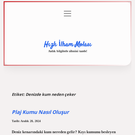
menüyü
Anasayfa
Gizlilik
Yasal
Hakkımızda
aç
Politikası
Uyarı
Hızlı İlham Molası
Anlık bilgilerle zihnini tazele!
Etiket:
Denizde kum neden çeker
Plaj Kumu Nasıl Oluşur
Tarih: Aralık 28, 2024
Deniz kenarındaki kum nereden gelir? Kıyı kumunu besleyen