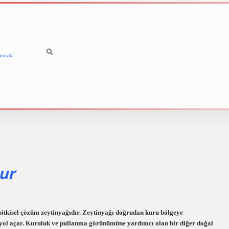
ımızda
betci
vdcasino güncel giriş
i
ur
li bitkisel çözüm zeytinyağıdır. Zeytinyağı doğrudan kuru bölgeye
ne yol açar. Kuruluk ve pullanma görünümüne yardımcı olan bir diğer doğal