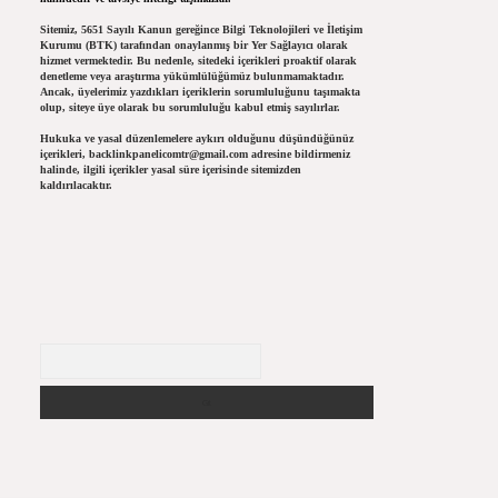
Sitemiz, 5651 Sayılı Kanun gereğince Bilgi Teknolojileri ve İletişim
Kurumu (BTK) tarafından onaylanmış bir Yer Sağlayıcı olarak
hizmet vermektedir. Bu nedenle, sitedeki içerikleri proaktif olarak
denetleme veya araştırma yükümlülüğümüz bulunmamaktadır.
Ancak, üyelerimiz yazdıkları içeriklerin sorumluluğunu taşımakta
olup, siteye üye olarak bu sorumluluğu kabul etmiş sayılırlar.
Hukuka ve yasal düzenlemelere aykırı olduğunu düşündüğünüz
içerikleri,
backlinkpanelicomtr@gmail.com
adresine bildirmeniz
halinde, ilgili içerikler yasal süre içerisinde sitemizden
kaldırılacaktır.
Arama