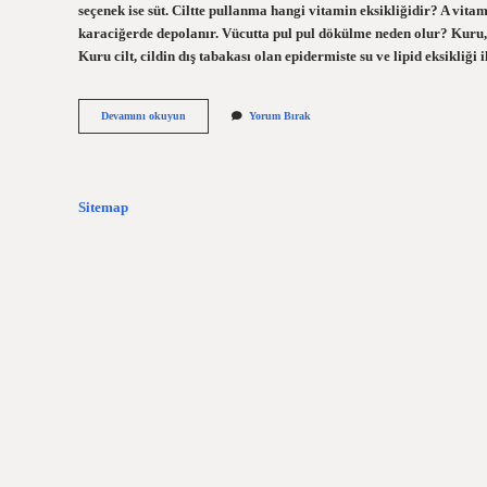
seçenek ise süt. Ciltte pullanma hangi vitamin eksikliğidir? A vitam
karaciğerde depolanır. Vücutta pul pul dökülme neden olur? Kuru, pu
Kuru cilt, cildin dış tabakası olan epidermiste su ve lipid eksikliği
Ciltte
Devamını okuyun
Yorum Bırak
Pullanma
Neden
Olur
Sitemap