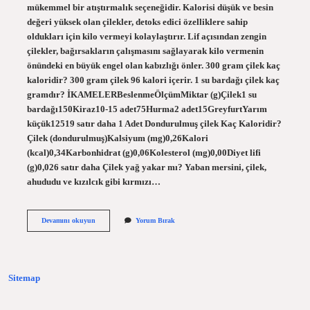
mükemmel bir atıştırmalık seçeneğidir. Kalorisi düşük ve besin
değeri yüksek olan çilekler, detoks edici özelliklere sahip
oldukları için kilo vermeyi kolaylaştırır. Lif açısından zengin
çilekler, bağırsakların çalışmasını sağlayarak kilo vermenin
önündeki en büyük engel olan kabızlığı önler. 300 gram çilek kaç
kaloridir? 300 gram çilek 96 kalori içerir. 1 su bardağı çilek kaç
gramdır? İKAMELERBeslenmeÖlçümMiktar (g)Çilek1 su
bardağı150Kiraz10-15 adet75Hurma2 adet15GreyfurtYarım
küçük12519 satır daha 1 Adet Dondurulmuş çilek Kaç Kaloridir?
Çilek (dondurulmuş)Kalsiyum (mg)0,26Kalori
(kcal)0,34Karbonhidrat (g)0,06Kolesterol (mg)0,00Diyet lifi
(g)0,026 satır daha Çilek yağ yakar mı? Yaban mersini, çilek,
ahududu ve kızılcık gibi kırmızı…
1
Devamını okuyun
Yorum Bırak
Adet
Çilek
Kaç
Kalori
Sitemap