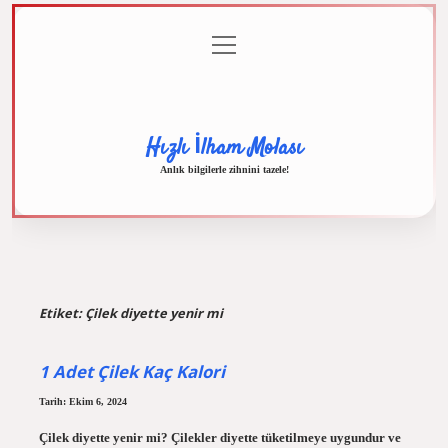
menüyü
Anasayfa
Gizlilik
Yasal
Hakkımızda
aç
Politikası
Uyarı
Hızlı İlham Molası
Anlık bilgilerle zihnini tazele!
Etiket:
Çilek diyette yenir mi
1 Adet Çilek Kaç Kalori
Tarih: Ekim 6, 2024
Çilek diyette yenir mi? Çilekler diyette tüketilmeye uygundur ve