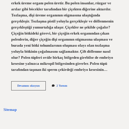
erkek üreme organı polen üretir. Bu polen insanlar, rüzgar ve
arılar gibi böcekler tarafından bir çiçekten diğerine aktarılır.
Tozlaşma, dişi üreme organının stigmasına ulaştığında
gerçekleşir. Tozlaşma pistil yoluyla gerçekleşir ve döllenmenin
gerçekleştiği yumurtalığa ulaşır. Çiçekler ne şekilde çoğalır?
Çiçeğin bitkideki görevi, bir çiçeğin erkek organından çıkan
polenlerin, diğer çiçeğin dişi organının stigmasına ulaşması ve
burada yeni bitki tohumlarının oluşması olayı olan tozlaşma
yoluyla bitkinin çoğalmasını sağlamaktır. Çift döllenme nasıl
olur? Polen tüpleri ovüle birkaç bölgeden girebilse de embriyo
kesesine yalnızca mikropil bölgesinden girerler. Polen tüpü
tarafından taşınan iki sperm çekirdeği embriyo kesesinin…
Çiçekler
Devamını okuyun
2 Yorum
Nasıl
Döllenir
Sitemap