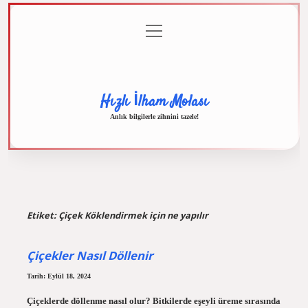
menüyü
Anasayfa
Gizlilik
Yasal
Hakkımızda
aç
Politikası
Uyarı
Hızlı İlham Molası
Anlık bilgilerle zihnini tazele!
Etiket:
Çiçek Köklendirmek için ne yapılır
Çiçekler Nasıl Döllenir
Tarih: Eylül 18, 2024
Çiçeklerde döllenme nasıl olur? Bitkilerde eşeyli üreme sırasında