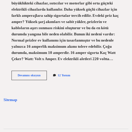
büyüklükteki cihazlar, ısıtıcılar ve motorlar gibi orta güçteki
elektrikli cihazlarda kullanılır. Daha yüksek güçlü cihazlar için
farklı amperajlara sahip sigortalar tercih edilir. Evdeki priz kaç
amper? Yüksek şarj akımları ve sabit yükler, prizlerin ve
kabloların aşırı ısınması riskini oluşturur ve bu da en kötü
durumda yangına bile neden olabilir. Bunun iki nedeni vardır:
Normal prizler ev kullanımı için tasarlanmıştır ve bu nedenle
yalnızca 16 amperlik maksimum akımı tolere edebilir. Çoğu
durumda, maksimum 10 amperdir. 16 amper sigorta Kaç Watt
Çeker? Watt: Volt x Amper. Ev elektrikli aletleri 220 voltta…
Evlerde
Devamını okuyun
12 Yorum
Kaç
Amper
Kullanılır
Sitemap