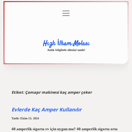
menüyü
Anasayfa
Gizlilik
Yasal
Hakkımızda
aç
Politikası
Uyarı
Hızlı İlham Molası
Anlık bilgilerle zihnini tazele!
Etiket:
Çamaşır makinesi kaç amper çeker
Evlerde Kaç Amper Kullanılır
Tarih: Ekim 13, 2024
40 amperlik sigorta ev için uygun mu? 40 amperlik sigorta orta