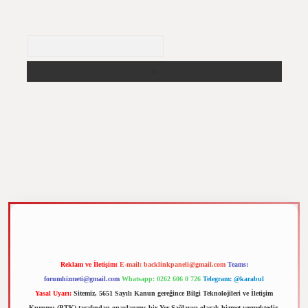
Arama
m elexbet
Reklam ve İletişim:
E-mail:
backlinkpaneli@gmail.com
Teams:
forumhizmeti@gmail.com
Whatsapp: 0262 606 0 726
Telegram: @karabul
Yasal Uyarı:
Sitemiz, 5651 Sayılı Kanun gereğince Bilgi Teknolojileri ve İletişim
Kurumu (BTK) tarafından onaylanmış bir Yer Sağlayıcı olarak hizmet vermektedir.