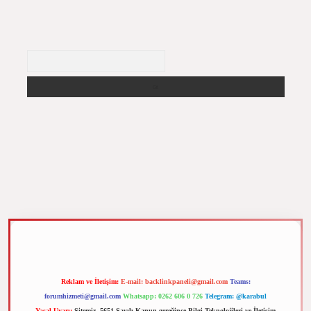
Arama
m elexbet
Reklam ve İletişim:
E-mail:
backlinkpaneli@gmail.com
Teams:
forumhizmeti@gmail.com
Whatsapp: 0262 606 0 726
Telegram: @karabul
Yasal Uyarı:
Sitemiz, 5651 Sayılı Kanun gereğince Bilgi Teknolojileri ve İletişim