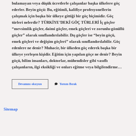
bulamayan veya düşük ücretlerle çalışanlar başka ülkelere göç
ederler. Beyin göçü: Bu, eğitimli, kalifiye profesyonellerin
çalışmak için başka bir ülkeye gittiği bir göç biçimidir. Göç
türleri nelerdir? TÜRKİYE’DEKİ GÖÇ TÜRLERİ İç göçler
“mevsimlik göçler, daimi göçler, emek göçleri ve zorunlu-gönüllü
göçler” olarak sınıflandırılabilir. Dış göçler ise “beyin göçü,
emek göçleri ve değişim göçleri” olarak sınıflandırılabilir. Göç
edenlere ne denir? Muhacir, bir ülkeden göç ederek başka bir
ülkeye yerleşen kişidir. Eğitim için yapılan göçe ne denir? Beyin
göçü, bilim insanları, doktorlar, mühendisler gibi vasıflı
çalışanların, ilgi eksikliği ve onları eğitme veya bilgilendirme…
Iş
Devamını okuyun
Yorum Bırak
Için
Yapılan
Göçe
Ne
Denir
Sitemap