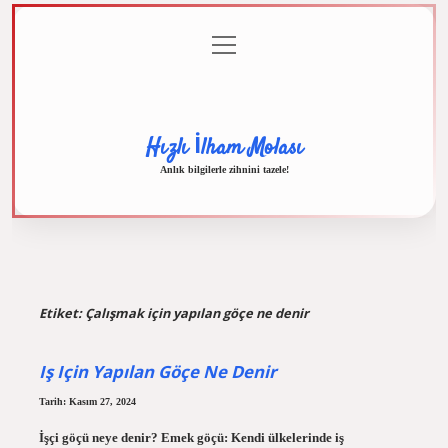
menüyü
Anasayfa
Gizlilik
Yasal
Hakkımızda
aç
Politikası
Uyarı
Hızlı İlham Molası
Anlık bilgilerle zihnini tazele!
Etiket:
Çalışmak için yapılan göçe ne denir
Iş Için Yapılan Göçe Ne Denir
Tarih: Kasım 27, 2024
İşçi göçü neye denir? Emek göçü: Kendi ülkelerinde iş