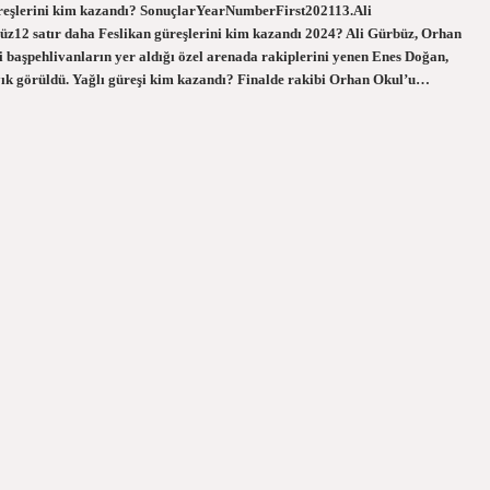
üreşlerini kim kazandı? SonuçlarYearNumberFirst202113.Ali
2 satır daha Feslikan güreşlerini kim kazandı 2024? Ali Gürbüz, Orhan
 başpehlivanların yer aldığı özel arenada rakiplerini yenen Enes Doğan,
yık görüldü. Yağlı güreşi kim kazandı? Finalde rakibi Orhan Okul’u…