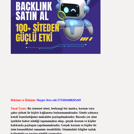
Reklam ve İletişim:
Skype: live:.cid.575569c608265c69
Yasal Uyarı:
Bu internet sitesi, herhangi bir marka, kurum veya
şahıs şirketi ile hiçbir bağlantısı bulunmamaktadır. Sitede yalnızca
kendi hazırladığımız makaleler paylaşılmaktadır. Burada yer alan
içerikler haber niteliği taşımamakta olup, gerçek kurum ve kişiler
hakkında paylaşım yapılmamaktadır. Gerçek kurum ve kişiler ile
isim benzerlikleri tamamen tesadüfidir. Sitemizdeki bilgiler taslak
halindedir ve tavsiye niteliği taşımazlar.