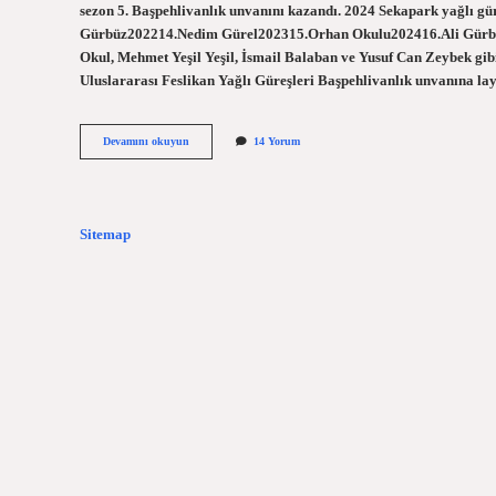
sezon 5. Başpehlivanlık unvanını kazandı. 2024 Sekapark yağlı g
Gürbüz202214.Nedim Gürel202315.Orhan Okulu202416.Ali Gürbüz1
Okul, Mehmet Yeşil Yeşil, İsmail Balaban ve Yusuf Can Zeybek gibi
Uluslararası Feslikan Yağlı Güreşleri Başpehlivanlık unvanına la
Pamukkale
Devamını okuyun
14 Yorum
Yağlı
Güreşleri
Kim
Kazandı
Sitemap