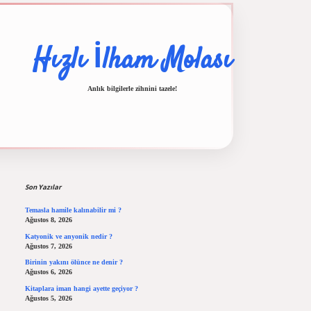
Hızlı İlham Molası
Anlık bilgilerle zihnini tazele!
Sidebar
ilbet casino
ilbet yeni giriş
Betexper giriş adresi
betexper.xyz
m elexbet
Son Yazılar
Temasla hamile kalınabilir mi ?
Ağustos 8, 2026
Katyonik ve anyonik nedir ?
Ağustos 7, 2026
Birinin yakını ölünce ne denir ?
Ağustos 6, 2026
Kitaplara iman hangi ayette geçiyor ?
Ağustos 5, 2026