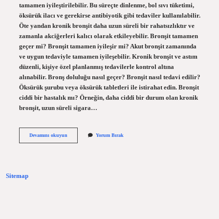
tamamen iyileştirilebilir. Bu süreçte dinlenme, bol sıvı tüketimi,
öksürük ilacı ve gerekirse antibiyotik gibi tedaviler kullanılabilir.
Öte yandan kronik bronşit daha uzun süreli bir rahatsızlıktır ve
zamanla akciğerleri kalıcı olarak etkileyebilir. Bronşit tamamen
geçer mi? Bronşit tamamen iyileşir mi? Akut bronşit zamanında
ve uygun tedaviyle tamamen iyileşebilir. Kronik bronşit ve astım
düzenli, kişiye özel planlanmış tedavilerle kontrol altına
alınabilir. Bronş doluluğu nasıl geçer? Bronşit nasıl tedavi edilir?
Öksürük şurubu veya öksürük tabletleri ile istirahat edin. Bronşit
ciddi bir hastalık mı? Örneğin, daha ciddi bir durum olan kronik
bronşit, uzun süreli sigara…
Bronşlar
Devamını okuyun
Yorum Bırak
Iyileşir
Mi
Sitemap