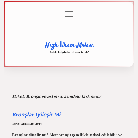
menüyü
Anasayfa
Gizlilik
Yasal
Hakkımızda
aç
Politikası
Uyarı
Hızlı İlham Molası
Anlık bilgilerle zihnini tazele!
Etiket:
Bronşit ve astım arasındaki fark nedir
Bronşlar Iyileşir Mi
Tarih: Aralık 28, 2024
Bronşlar düzelir mi? Akut bronşit genellikle tedavi edilebilir ve