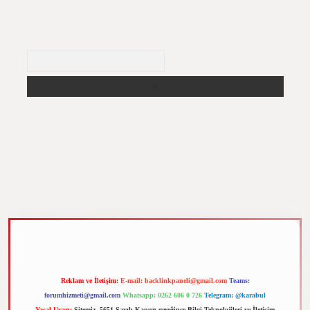
Arama
m elexbet
Reklam ve İletişim:
E-mail:
backlinkpaneli@gmail.com
Teams:
forumhizmeti@gmail.com
Whatsapp: 0262 606 0 726
Telegram: @karabul
Yasal Uyarı:
Sitemiz, 5651 Sayılı Kanun gereğince Bilgi Teknolojileri ve İletişim