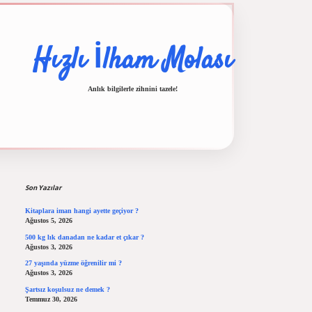
Hızlı İlham Molası
Anlık bilgilerle zihnini tazele!
Sidebar
ilbet casino
ilbet yeni giriş
Betexper giriş adresi
betexper.xyz
m elexbet
Son Yazılar
Kitaplara iman hangi ayette geçiyor ?
Ağustos 5, 2026
500 kg lık danadan ne kadar et çıkar ?
Ağustos 3, 2026
27 yaşında yüzme öğrenilir mi ?
Ağustos 3, 2026
Şartsız koşulsuz ne demek ?
Temmuz 30, 2026