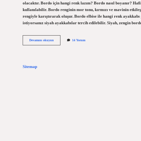
olacaktır. Bordo için hangi renk lazım? Bordo nasıl boyanır? Hafif
kullanılabilir. Bordo renginin mor tonu, kırmızı ve mavinin etkile
rengiyle karıştırarak oluşur. Bordo elbise ile hangi renk ayakkab
istiyorsanız siyah ayakkabılar tercih edilebilir. Siyah, zengin bo
Bordo
Devamını okuyun
14 Yorum
Elbisenin
Üstüne
Hangi
Renk
Gider
Sitemap