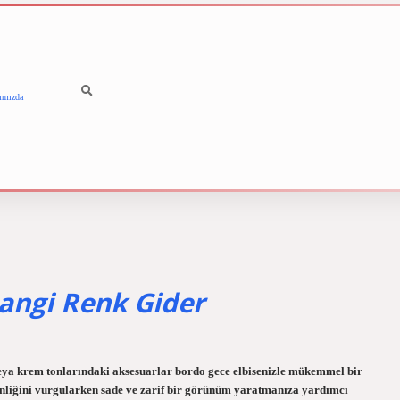
ımızda
betci
vdcasino güncel giriş
angi Renk Gider
veya krem ​​tonlarındaki aksesuarlar bordo gece elbisenizle mükemmel bir
rinliğini vurgularken sade ve zarif bir görünüm yaratmanıza yardımcı