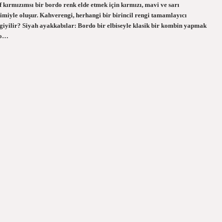
 kırmızımsı bir bordo renk elde etmek için kırmızı, mavi ve sarı
şimiyle oluşur. Kahverengi, herhangi bir birincil rengi tamamlayıcı
ı giyilir? Siyah ayakkabılar: Bordo bir elbiseyle klasik bir kombin yapmak
rdo…