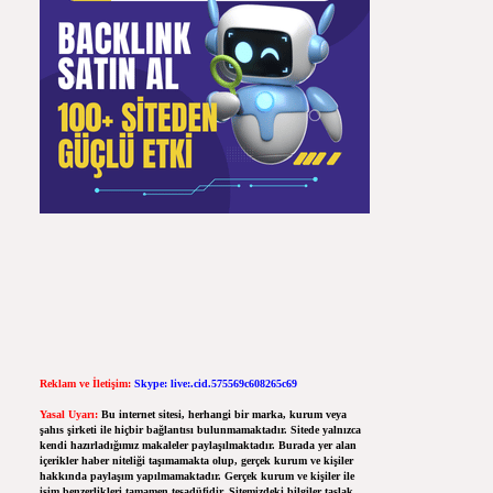
Reklam ve İletişim:
Skype: live:.cid.575569c608265c69
Yasal Uyarı:
Bu internet sitesi, herhangi bir marka, kurum veya
şahıs şirketi ile hiçbir bağlantısı bulunmamaktadır. Sitede yalnızca
kendi hazırladığımız makaleler paylaşılmaktadır. Burada yer alan
içerikler haber niteliği taşımamakta olup, gerçek kurum ve kişiler
hakkında paylaşım yapılmamaktadır. Gerçek kurum ve kişiler ile
isim benzerlikleri tamamen tesadüfidir. Sitemizdeki bilgiler taslak