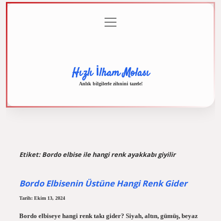
menüyü
Anasayfa
Gizlilik
Yasal
Hakkımızda
aç
Politikası
Uyarı
Hızlı İlham Molası
Anlık bilgilerle zihnini tazele!
Etiket:
Bordo elbise ile hangi renk ayakkabı giyilir
Bordo Elbisenin Üstüne Hangi Renk Gider
Tarih: Ekim 13, 2024
Bordo elbiseye hangi renk takı gider? Siyah, altın, gümüş, beyaz