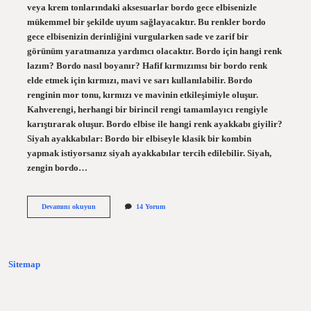
veya krem ​​tonlarındaki aksesuarlar bordo gece elbisenizle
mükemmel bir şekilde uyum sağlayacaktır. Bu renkler bordo
gece elbisenizin derinliğini vurgularken sade ve zarif bir
görünüm yaratmanıza yardımcı olacaktır. Bordo için hangi renk
lazım? Bordo nasıl boyanır? Hafif kırmızımsı bir bordo renk
elde etmek için kırmızı, mavi ve sarı kullanılabilir. Bordo
renginin mor tonu, kırmızı ve mavinin etkileşimiyle oluşur.
Kahverengi, herhangi bir birincil rengi tamamlayıcı rengiyle
karıştırarak oluşur. Bordo elbise ile hangi renk ayakkabı giyilir?
Siyah ayakkabılar: Bordo bir elbiseyle klasik bir kombin
yapmak istiyorsanız siyah ayakkabılar tercih edilebilir. Siyah,
zengin bordo…
Bordo
Devamını okuyun
14 Yorum
Elbisenin
Üstüne
Hangi
Renk
Gider
Sitemap