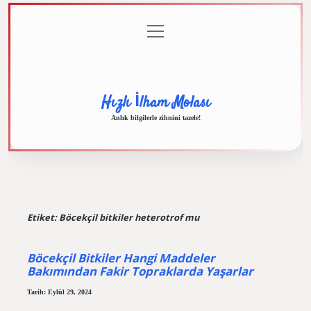
menüyü
Anasayfa
Gizlilik
Yasal
Hakkımızda
aç
Politikası
Uyarı
Hızlı İlham Molası
Anlık bilgilerle zihnini tazele!
Etiket:
Böcekçil bitkiler heterotrof mu
Böcekçil Bitkiler Hangi Maddeler
Bakımından Fakir Topraklarda Yaşarlar
Tarih: Eylül 29, 2024