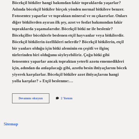
Böcekçil bitkiler hangi bakımdan fakir topraklarda yaşarlar?
Aslında böcekçil bitkiler birçok yönden normal bitkilere benzer.
Fotosentez yaparlar ve topraktan mineral ve su çıkarırlar. Onları
diğer bitkilerden ayıran ilk şey, azot ve fosfat bakımından fakir
topraklarda yaşamalarıdır. Böcekçil bitki ne ile beslenir?
Böcekçiller böceklerle beslenen etçil hayvanlar veya bitkilerdir.
Böcekçil bitkilerin özellikleri nelerdir? Böcekçil bitkilerin, etçil
bir yanları olduğu için bitki aleminin en çeşitli ve ilginç
türlerinden biri olduğunu söyleyebiliriz. Çoğu bitki gibi
fotosentez yaparlar ancak topraktan yeterli azotu ememedikleri
için, adından da anlaşılacağı gibi, azotlu besin ihtiyaçlarını böcek
yiyerek karşılarlar. Böcekçil bitkiler azot ihtiyaçlarını hangi
yolla karşılar? » Etçil beslenme:…
Böcekçil
Devamını okuyun
2 Yorum
Bitkiler
Hangi
Maddeler
Bakımından
Fakir
Sitemap
Topraklarda
Yaşarlar