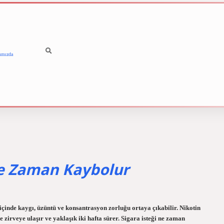
ımızda
betci
vdcasino güncel giriş
i
e Zaman Kaybolur
 içinde kaygı, üzüntü ve konsantrasyon zorluğu ortaya çıkabilir. Nikotin
e zirveye ulaşır ve yaklaşık iki hafta sürer. Sigara isteği ne zaman