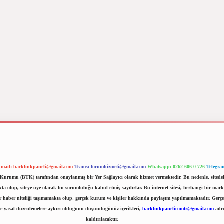
-mail:
backlinkpaneli@gmail.com
Teams:
forumhizmeti@gmail.com
Whatsapp: 0262 606 0 726
Telegra
im Kurumu (BTK) tarafından onaylanmış bir Yer Sağlayıcı olarak hizmet vermektedir. Bu nedenle, sited
 olup, siteye üye olarak bu sorumluluğu kabul etmiş sayılırlar. Bu internet sitesi, herhangi bir mark
er haber niteliği taşımamakta olup, gerçek kurum ve kişiler hakkında paylaşım yapılmamaktadır. Gerçek 
e yasal düzenlemelere aykırı olduğunu düşündüğünüz içerikleri,
backlinkpanelicomtr@gmail.com
adre
kaldırılacaktır.