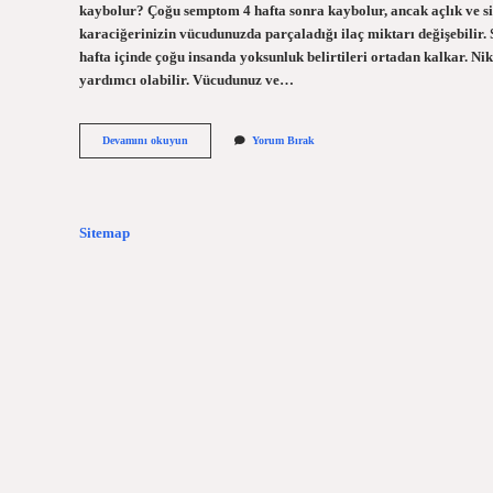
kaybolur? Çoğu semptom 4 hafta sonra kaybolur, ancak açlık ve sig
karaciğerinizin vücudunuzda parçaladığı ilaç miktarı değişebilir. 
hafta içinde çoğu insanda yoksunluk belirtileri ortadan kalkar. Niko
yardımcı olabilir. Vücudunuz ve…
Sigara
Devamını okuyun
Yorum Bırak
Isteği
Tamamen
Ne
Zaman
Kaybolur
Sitemap