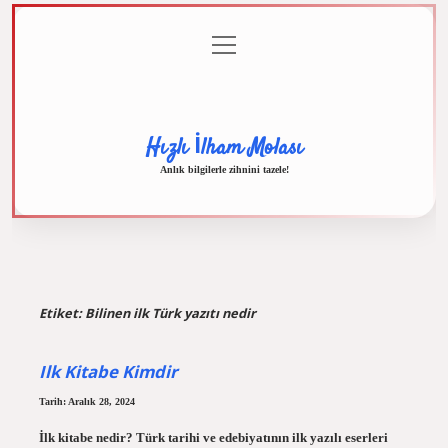
menüyü
Anasayfa
Gizlilik
Yasal
Hakkımızda
aç
Politikası
Uyarı
Hızlı İlham Molası
Anlık bilgilerle zihnini tazele!
Etiket:
Bilinen ilk Türk yazıtı nedir
Ilk Kitabe Kimdir
Tarih: Aralık 28, 2024
İlk kitabe nedir? Türk tarihi ve edebiyatının ilk yazılı eserleri