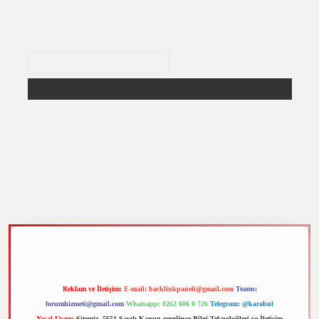
Arama
m elexbet
Reklam ve İletişim:
E-mail:
backlinkpaneli@gmail.com
Teams:
forumhizmeti@gmail.com
Whatsapp: 0262 606 0 726
Telegram: @karabul
Yasal Uyarı:
Sitemiz, 5651 Sayılı Kanun gereğince Bilgi Teknolojileri ve İletişim