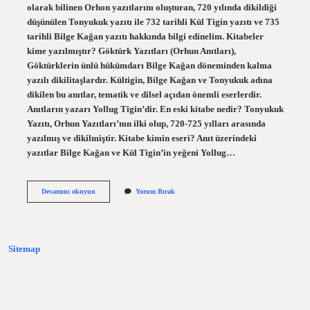
olarak bilinen Orhon yazıtlarını oluşturan, 720 yılında dikildiği
düşünülen Tonyukuk yazıtı ile 732 tarihli Kül Tigin yazıtı ve 735
tarihli Bilge Kağan yazıtı hakkında bilgi edinelim. Kitabeler
kime yazılmıştır? Göktürk Yazıtları (Orhun Anıtları),
Göktürklerin ünlü hükümdarı Bilge Kağan döneminden kalma
yazılı dikilitaşlardır. Kültigin, Bilge Kağan ve Tonyukuk adına
dikilen bu anıtlar, tematik ve dilsel açıdan önemli eserlerdir.
Anıtların yazarı Yollug Tigin’dir. En eski kitabe nedir? Tonyukuk
Yazıtı, Orhun Yazıtları’nın ilki olup, 720-725 yılları arasında
yazılmış ve dikilmiştir. Kitabe kimin eseri? Anıt üzerindeki
yazıtlar Bilge Kağan ve Kül Tigin’in yeğeni Yollug…
Ilk
Devamını okuyun
Yorum Bırak
Kitabe
Kimdir
Sitemap