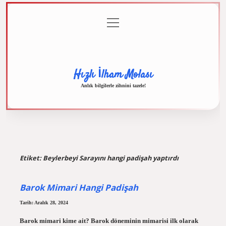
menüyü
Anasayfa
Gizlilik
Yasal
Hakkımızda
aç
Politikası
Uyarı
Hızlı İlham Molası
Anlık bilgilerle zihnini tazele!
Etiket:
Beylerbeyi Sarayını hangi padişah yaptırdı
Barok Mimari Hangi Padişah
Tarih: Aralık 28, 2024
Barok mimari kime ait? Barok döneminin mimarisi ilk olarak