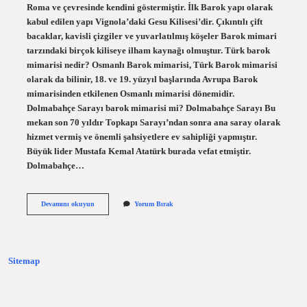
Roma ve çevresinde kendini göstermiştir. İlk Barok yapı olarak
kabul edilen yapı Vignola’daki Gesu Kilisesi’dir. Çıkıntılı çift
bacaklar, kavisli çizgiler ve yuvarlatılmış köşeler Barok mimari
tarzındaki birçok kiliseye ilham kaynağı olmuştur. Türk barok
mimarisi nedir? Osmanlı Barok mimarisi, Türk Barok mimarisi
olarak da bilinir, 18. ve 19. yüzyıl başlarında Avrupa Barok
mimarisinden etkilenen Osmanlı mimarisi dönemidir.
Dolmabahçe Sarayı barok mimarisi mi? Dolmabahçe Sarayı Bu
mekan son 70 yıldır Topkapı Sarayı’ndan sonra ana saray olarak
hizmet vermiş ve önemli şahsiyetlere ev sahipliği yapmıştır.
Büyük lider Mustafa Kemal Atatürk burada vefat etmiştir.
Dolmabahçe…
Barok
Devamını okuyun
Yorum Bırak
Mimari
Hangi
Padişah
Sitemap