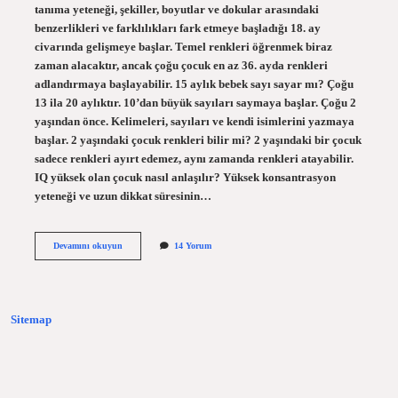
tanıma yeteneği, şekiller, boyutlar ve dokular arasındaki
benzerlikleri ve farklılıkları fark etmeye başladığı 18. ay
civarında gelişmeye başlar. Temel renkleri öğrenmek biraz
zaman alacaktır, ancak çoğu çocuk en az 36. ayda renkleri
adlandırmaya başlayabilir. 15 aylık bebek sayı sayar mı? Çoğu
13 ila 20 aylıktır. 10’dan büyük sayıları saymaya başlar. Çoğu 2
yaşından önce. Kelimeleri, sayıları ve kendi isimlerini yazmaya
başlar. 2 yaşındaki çocuk renkleri bilir mi? 2 yaşındaki bir çocuk
sadece renkleri ayırt edemez, aynı zamanda renkleri atayabilir.
IQ yüksek olan çocuk nasıl anlaşılır? Yüksek konsantrasyon
yeteneği ve uzun dikkat süresinin…
15
Devamını okuyun
14 Yorum
Aylık
Bebek
Renkleri
Bilir
Mi
Sitemap