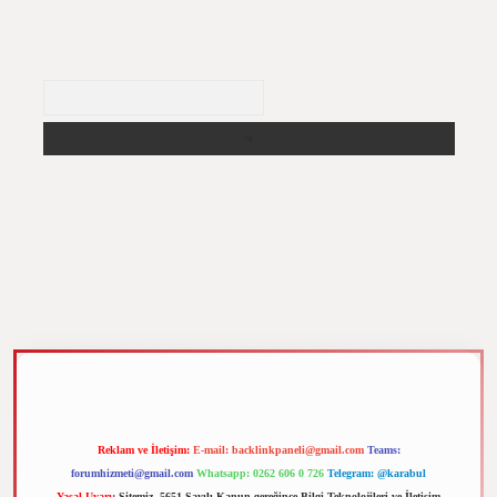
Arama
m elexbet
Reklam ve İletişim:
E-mail:
backlinkpaneli@gmail.com
Teams:
forumhizmeti@gmail.com
Whatsapp: 0262 606 0 726
Telegram: @karabul
Yasal Uyarı:
Sitemiz, 5651 Sayılı Kanun gereğince Bilgi Teknolojileri ve İletişim