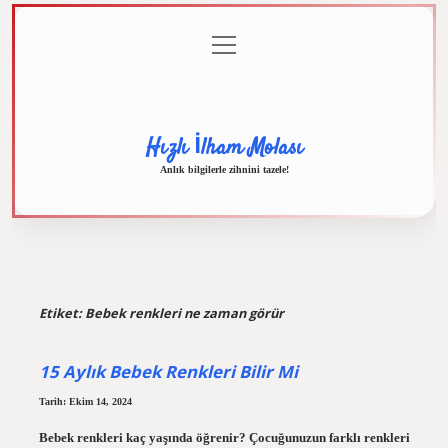
menüyü
Anasayfa
Gizlilik
Yasal
Hakkımızda
aç
Politikası
Uyarı
Hızlı İlham Molası
Anlık bilgilerle zihnini tazele!
Etiket:
Bebek renkleri ne zaman görür
15 Aylık Bebek Renkleri Bilir Mi
Tarih: Ekim 14, 2024
Bebek renkleri kaç yaşında öğrenir? Çocuğunuzun farklı renkleri