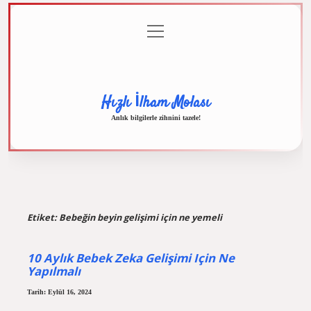
menüyü
Anasayfa
Gizlilik
Yasal
Hakkımızda
aç
Politikası
Uyarı
Hızlı İlham Molası
Anlık bilgilerle zihnini tazele!
Etiket:
Bebeğin beyin gelişimi için ne yemeli
10 Aylık Bebek Zeka Gelişimi Için Ne
Yapılmalı
Tarih: Eylül 16, 2024