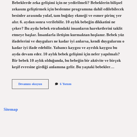
Bebeklerde zeka gelişimi için ne yedirilmeli? Bebeklerin bilişsel
zekasını geliştirmek için beslenme programına dahil edilebilecek
besinler arasında yulaf, tam buğday ekmeği ve esmer pirinç yer
alır. 6. aydan sonra verilebilir. 10 aylık bebeğin dikkatini ne
çeker? Bu ayda bebek etrafındaki insanların hareketlerini taklit
etmeye başlar. İnsanlarla iletişim kurmaktan hoşlanır. Bebek yüz
ifadelerini ve duyguları ne kadar iyi anlarsa, kendi duygularını o
kadar iyi ifade edebilir. Yabancı kaygısı ve ayrılık kaygısı bu
ayda devam eder. 10 aylık bebek gelişimi için neler yapılmalı?
Bir bebek 10 aylık olduğunda, bu bebeğin bir aktivite ve birçok
keşif evresine girdiği anlamına gelir. Bu yaştaki bebekler…
10
Devamını okuyun
6 Yorum
Aylık
Bebek
Zeka
Gelişimi
Için
Sitemap
Ne
Yapılmalı