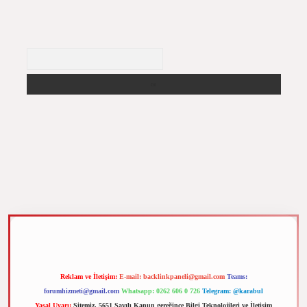
Arama
m elexbet
Reklam ve İletişim:
E-mail:
backlinkpaneli@gmail.com
Teams:
forumhizmeti@gmail.com
Whatsapp: 0262 606 0 726
Telegram: @karabul
Yasal Uyarı:
Sitemiz, 5651 Sayılı Kanun gereğince Bilgi Teknolojileri ve İletişim