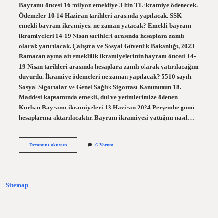
Bayramı öncesi 16 milyon emekliye 3 bin TL ikramiye ödenecek.
Ödemeler 10-14 Haziran tarihleri ​​arasında yapılacak. SSK
emekli bayram ikramiyesi ne zaman yatacak? Emekli bayram
ikramiyeleri 14-19 Nisan tarihleri ​​arasında hesaplara zamlı
olarak yatırılacak. Çalışma ve Sosyal Güvenlik Bakanlığı, 2023
Ramazan ayına ait emeklilik ikramiyelerinin bayram öncesi 14-
19 Nisan tarihleri ​​arasında hesaplara zamlı olarak yatırılacağını
duyurdu. İkramiye ödemeleri ne zaman yapılacak? 5510 sayılı
Sosyal Sigortalar ve Genel Sağlık Sigortası Kanununun 18.
Maddesi kapsamında emekli, dul ve yetimlerimize ödenen
Kurban Bayramı ikramiyeleri 13 Haziran 2024 Perşembe günü
hesaplarına aktarılacaktır. Bayram ikramiyesi yattığını nasıl…
Bayram
Devamını okuyun
6 Yorum
Ikramiyesi
Ne
Zaman
Yatacak
2024
Sitemap