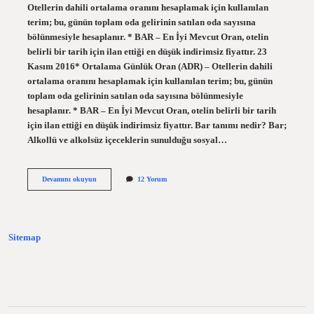
Otellerin dahili ortalama oranını hesaplamak için kullanılan
terim; bu, günün toplam oda gelirinin satılan oda sayısına
bölünmesiyle hesaplanır. * BAR – En İyi Mevcut Oran, otelin
belirli bir tarih için ilan ettiği en düşük indirimsiz fiyattır. 23
Kasım 2016* Ortalama Günlük Oran (ADR) – Otellerin dahili
ortalama oranını hesaplamak için kullanılan terim; bu, günün
toplam oda gelirinin satılan oda sayısına bölünmesiyle
hesaplanır. * BAR – En İyi Mevcut Oran, otelin belirli bir tarih
için ilan ettiği en düşük indirimsiz fiyattır. Bar tanımı nedir? Bar;
Alkollü ve alkolsüz içeceklerin sunulduğu sosyal…
Otellerde
Devamını okuyun
12 Yorum
Bar
Ne
Demek
Sitemap