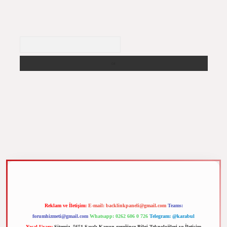
Arama
 elexbet
Reklam ve İletişim:
E-mail:
backlinkpaneli@gmail.com
Teams:
forumhizmeti@gmail.com
Whatsapp: 0262 606 0 726
Telegram: @karabul
Yasal Uyarı:
Sitemiz, 5651 Sayılı Kanun gereğince Bilgi Teknolojileri ve İletişim