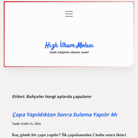
menüyü
Anasayfa
Gizlilik
Yasal
Hakkımızda
aç
Politikası
Uyarı
Hızlı İlham Molası
Anlık bilgilerle zihnini tazele!
Etiket:
Bahçeler hangi aylarda çapalanır
Çapa Yapıldıktan Sonra Sulama Yapılır Mı
Tarih: Eylül 25, 2024
Kaç günde bir çapa yapılır? İlk çapalamadan 2 hafta sonra ikinci