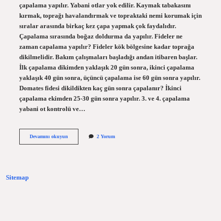
çapalama yapılır. Yabani otlar yok edilir. Kaymak tabakasını
kırmak, toprağı havalandırmak ve topraktaki nemi korumak için
sıralar arasında birkaç kez çapa yapmak çok faydalıdır.
Çapalama sırasında boğaz doldurma da yapılır. Fideler ne
zaman capalama yapılır? Fideler kök bölgesine kadar toprağa
dikilmelidir. Bakım çalışmaları başladığı andan itibaren başlar.
İlk çapalama dikimden yaklaşık 20 gün sonra, ikinci çapalama
yaklaşık 40 gün sonra, üçüncü çapalama ise 60 gün sonra yapılır.
Domates fidesi dikildikten kaç gün sonra çapalanır? İkinci
çapalama ekimden 25-30 gün sonra yapılır. 3. ve 4. çapalama
yabani ot kontrolü ve…
Çapa
Devamını okuyun
2 Yorum
Yapıldıktan
Sonra
Sulama
Yapılır
Mı
Sitemap