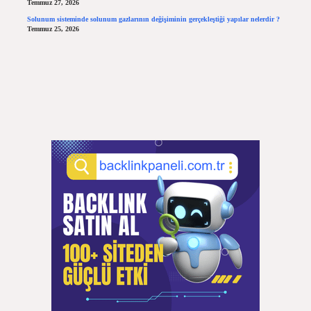
Temmuz 27, 2026
Solunum sisteminde solunum gazlarının değişiminin gerçekleştiği yapılar nelerdir ?
Temmuz 25, 2026