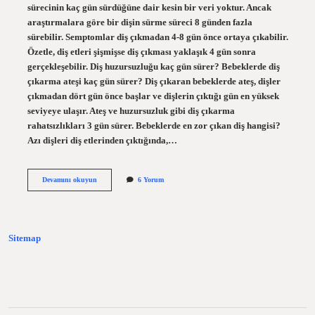
sürecinin kaç gün sürdüğüne dair kesin bir veri yoktur. Ancak
araştırmalara göre bir dişin sürme süreci 8 günden fazla
sürebilir. Semptomlar diş çıkmadan 4-8 gün önce ortaya çıkabilir.
Özetle, diş etleri şişmişse diş çıkması yaklaşık 4 gün sonra
gerçekleşebilir. Diş huzursuzluğu kaç gün sürer? Bebeklerde diş
çıkarma ateşi kaç gün sürer? Diş çıkaran bebeklerde ateş, dişler
çıkmadan dört gün önce başlar ve dişlerin çıktığı gün en yüksek
seviyeye ulaşır. Ateş ve huzursuzluk gibi diş çıkarma
rahatsızlıkları 3 gün sürer. Bebeklerde en zor çıkan diş hangisi?
Azı dişleri diş etlerinden çıktığında,…
Dişler
Devamını okuyun
6 Yorum
Kaç
Gün
Arayla
Çıkar
Sitemap