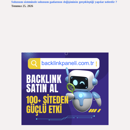
Solunum sisteminde solunum gazlarının değişiminin gerçekleştiği yapılar nelerdir ?
Temmuz 25, 2026