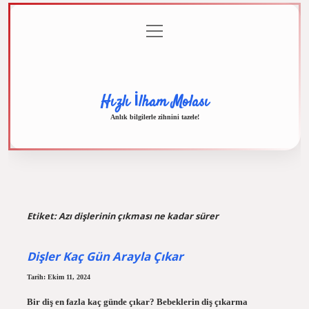
menüyü
Anasayfa
Gizlilik
Yasal
Hakkımızda
aç
Politikası
Uyarı
Hızlı İlham Molası
Anlık bilgilerle zihnini tazele!
Etiket:
Azı dişlerinin çıkması ne kadar sürer
Dişler Kaç Gün Arayla Çıkar
Tarih: Ekim 11, 2024
Bir diş en fazla kaç günde çıkar? Bebeklerin diş çıkarma