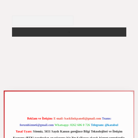
Arama
m elexbet
Reklam ve İletişim:
E-mail:
backlinkpaneli@gmail.com
Teams:
forumhizmeti@gmail.com
Whatsapp: 0262 606 0 726
Telegram: @karabul
Yasal Uyarı:
Sitemiz, 5651 Sayılı Kanun gereğince Bilgi Teknolojileri ve İletişim
Kurumu (BTK) tarafından onaylanmış bir Yer Sağlayıcı olarak hizmet vermektedir.