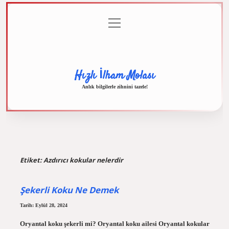
menüyü
Anasayfa
Gizlilik
Yasal
Hakkımızda
aç
Politikası
Uyarı
Hızlı İlham Molası
Anlık bilgilerle zihnini tazele!
Etiket:
Azdırıcı kokular nelerdir
Şekerli Koku Ne Demek
Tarih: Eylül 28, 2024
Oryantal koku şekerli mi? Oryantal koku ailesi Oryantal kokular