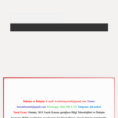
Arama
m elexbet
Reklam ve İletişim:
E-mail:
backlinkpaneli@gmail.com
Teams:
forumhizmeti@gmail.com
Whatsapp: 0262 606 0 726
Telegram: @karabul
Yasal Uyarı:
Sitemiz, 5651 Sayılı Kanun gereğince Bilgi Teknolojileri ve İletişim
Kurumu (BTK) tarafından onaylanmış bir Yer Sağlayıcı olarak hizmet vermektedir.