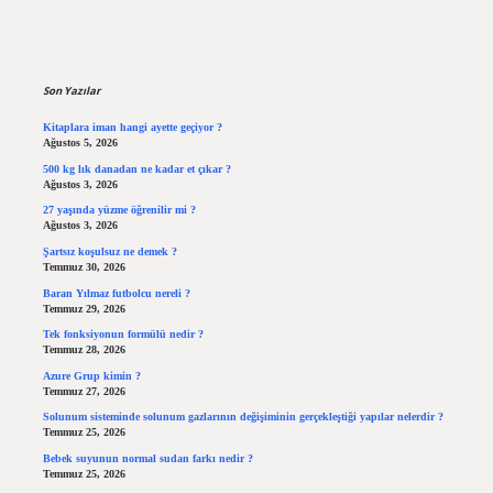
Sidebar
Son Yazılar
Kitaplara iman hangi ayette geçiyor ?
Ağustos 5, 2026
500 kg lık danadan ne kadar et çıkar ?
Ağustos 3, 2026
27 yaşında yüzme öğrenilir mi ?
Ağustos 3, 2026
Şartsız koşulsuz ne demek ?
Temmuz 30, 2026
Baran Yılmaz futbolcu nereli ?
Temmuz 29, 2026
Tek fonksiyonun formülü nedir ?
Temmuz 28, 2026
Azure Grup kimin ?
Temmuz 27, 2026
Solunum sisteminde solunum gazlarının değişiminin gerçekleştiği yapılar nelerdir ?
Temmuz 25, 2026
Bebek suyunun normal sudan farkı nedir ?
Temmuz 25, 2026