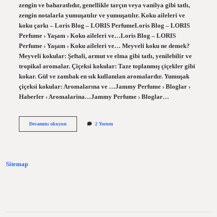
zengin ve baharatlıdır, genellikle tarçın veya vanilya gibi tatlı,
zengin notalarla yumuşatılır ve yumuşatılır. Koku aileleri ve
koku çarkı – Loris Blog – LORIS PerfumeLoris Blog – LORIS
Perfume › Yaşam › Koku aileleri ve…Loris Blog – LORIS
Perfume › Yaşam › Koku aileleri ve… Meyveli koku ne demek?
Meyveli kokular: Şeftali, armut ve elma gibi tatlı, yenilebilir ve
tropikal aromalar. Çiçeksi kokular: Taze toplanmış çiçekler gibi
kokar. Gül ve zambak en sık kullanılan aromalardır. Yumuşak
çiçeksi kokular: Aromalarına ve …Jammy Perfume › Bloglar ›
Haberler › Aromalarina…Jammy Perfume › Bloglar…
Şekerli
Devamını okuyun
2 Yorum
Koku
Ne
Demek
Sitemap