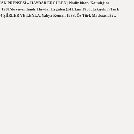
 SOKAK PRENSESİ – HAYDAR ERGÜLEN | Nadir kitap. Karşılığını
lar 1981’de yayımlandı. Haydar Ergülen (14 Ekim 1956, Eskişehir) Türk
ri? 24 ŞİİRLER VE LEYLA, Yahya Kemal, 1933, Öz Türk Matbaası, 32…