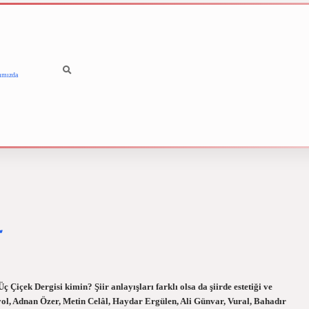
ımızda
betci
vdcasino güncel giriş
 Çiçek Dergisi kimin? Şiir anlayışları farklı olsa da şiirde estetiği ve
nyol, Adnan Özer, Metin Celâl, Haydar Ergülen, Ali Günvar, Vural, Bahadır