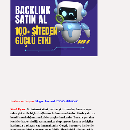
Reklam ve İletişim:
Skype: live:.cid.575569c608265c69
Yasal Uyarı:
Bu internet sitesi, herhangi bir marka, kurum veya
şahıs şirketi ile hiçbir bağlantısı bulunmamaktadır. Sitede yalnızca
kendi hazırladığımız makaleler paylaşılmaktadır. Burada yer alan
içerikler haber niteliği taşımamakta olup, gerçek kurum ve kişiler
hakkında paylaşım yapılmamaktadır. Gerçek kurum ve kişiler ile
isim benzerlikleri tamamen tesadüfidir. Sitemizdeki bilgiler taslak