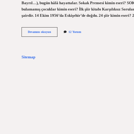
Bayrıl…), bugün hâlâ hayattalar. Sokak Prensesi kimin eseri?
bulamamış çocuklar kimin eseri? İlk şiir kitabı Karşılıksız Soru
şairdir. 14 Ekim 1956’da Eskişehir’de doğdu. 24 şiir kimin ese
Haydar
Devamını okuyun
12 Yorum
Ergülen
Hangi
Şiir
Sitemap