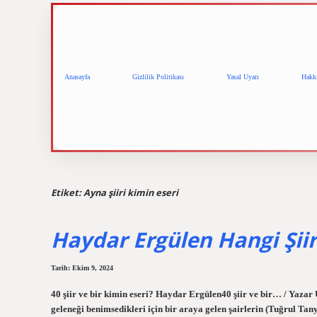
Anasayfa
Gizlilik Politikası
Yasal Uyarı
Hakk
Etiket:
Ayna şiiri kimin eseri
Haydar Ergülen Hangi Şiir
Tarih: Ekim 9, 2024
40 şiir ve bir kimin eseri? Haydar Ergülen40 şiir ve bir… / Yazar Üç
geleneği benimsedikleri için bir araya gelen şairlerin (Tuğrul Ta