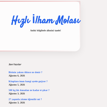
Hızlı İlham Molası
Anlık bilgilerle zihnini tazele!
Sidebar
ilbet casino
ilbet yeni giriş
Betexper giriş adresi
betexper.xyz
m elexbet
Son Yazılar
Birinin yakını ölünce ne denir ?
Ağustos 6, 2026
Kitaplara iman hangi ayette geçiyor ?
Ağustos 5, 2026
500 kg lık danadan ne kadar et çıkar ?
Ağustos 3, 2026
27 yaşında yüzme öğrenilir mi ?
Ağustos 3, 2026