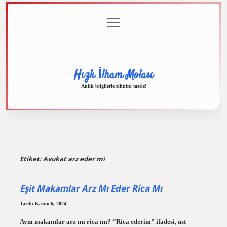
menüyü
Anasayfa
Gizlilik
Yasal
Hakkımızda
aç
Politikası
Uyarı
Hızlı İlham Molası
Anlık bilgilerle zihnini tazele!
Etiket:
Avukat arz eder mi
Eşit Makamlar Arz Mı Eder Rica Mı
Tarih: Kasım 6, 2024
Aynı makamlar arz mı rica mı? “Rica ederim” ifadesi, üst