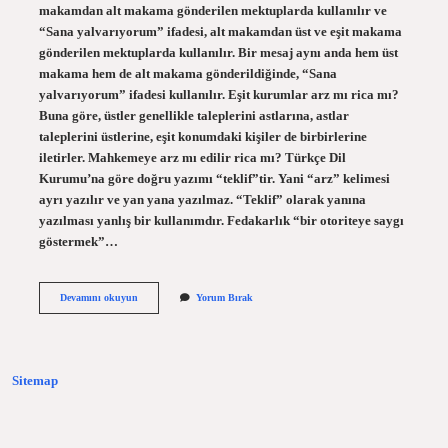
makamdan alt makama gönderilen mektuplarda kullanılır ve
“Sana yalvarıyorum” ifadesi, alt makamdan üst ve eşit makama
gönderilen mektuplarda kullanılır. Bir mesaj aynı anda hem üst
makama hem de alt makama gönderildiğinde, “Sana
yalvarıyorum” ifadesi kullanılır. Eşit kurumlar arz mı rica mı?
Buna göre, üstler genellikle taleplerini astlarına, astlar
taleplerini üstlerine, eşit konumdaki kişiler de birbirlerine
iletirler. Mahkemeye arz mı edilir rica mı? Türkçe Dil
Kurumu’na göre doğru yazımı “teklif”tir. Yani “arz” kelimesi
ayrı yazılır ve yan yana yazılmaz. “Teklif” olarak yanına
yazılması yanlış bir kullanımdır. Fedakarlık “bir otoriteye saygı
göstermek”…
Eşit
Devamını okuyun
Yorum Bırak
Makamlar
Arz
Mı
Eder
Rica
Sitemap
Mı