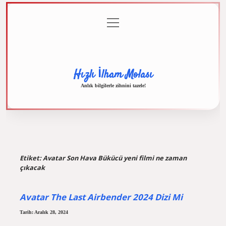
menüyü
Anasayfa
Gizlilik
Yasal
Hakkımızda
aç
Politikası
Uyarı
Hızlı İlham Molası
Anlık bilgilerle zihnini tazele!
Etiket:
Avatar Son Hava Bükücü yeni filmi ne zaman
çıkacak
Avatar The Last Airbender 2024 Dizi Mi
Tarih: Aralık 28, 2024