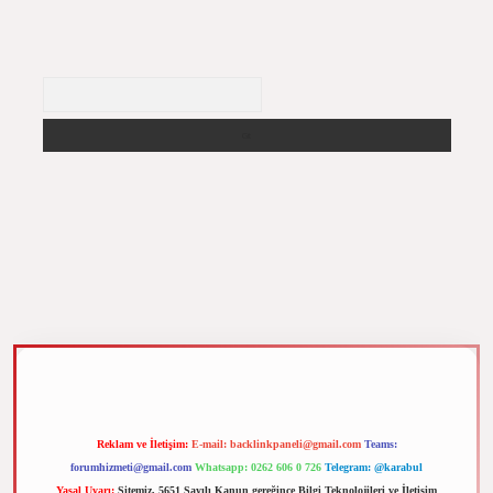
Arama
m elexbet
Reklam ve İletişim:
E-mail:
backlinkpaneli@gmail.com
Teams:
forumhizmeti@gmail.com
Whatsapp: 0262 606 0 726
Telegram: @karabul
Yasal Uyarı:
Sitemiz, 5651 Sayılı Kanun gereğince Bilgi Teknolojileri ve İletişim