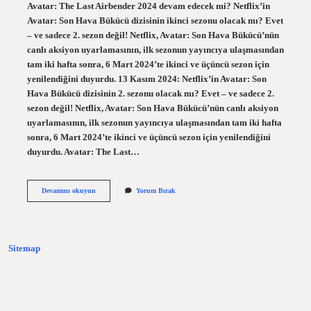
Avatar: The Last Airbender 2024 devam edecek mi? Netflix’in
Avatar: Son Hava Bükücü dizisinin ikinci sezonu olacak mı? Evet
– ve sadece 2. sezon değil! Netflix, Avatar: Son Hava Bükücü’nün
canlı aksiyon uyarlamasının, ilk sezonun yayıncıya ulaşmasından
tam iki hafta sonra, 6 Mart 2024’te ikinci ve üçüncü sezon için
yenilendiğini duyurdu. 13 Kasım 2024: Netflix’in Avatar: Son
Hava Bükücü dizisinin 2. sezonu olacak mı? Evet – ve sadece 2.
sezon değil! Netflix, Avatar: Son Hava Bükücü’nün canlı aksiyon
uyarlamasının, ilk sezonun yayıncıya ulaşmasından tam iki hafta
sonra, 6 Mart 2024’te ikinci ve üçüncü sezon için yenilendiğini
duyurdu. Avatar: The Last…
Avatar
Devamını okuyun
Yorum Bırak
The
Last
Airbender
2024
Dizi
Sitemap
Mi