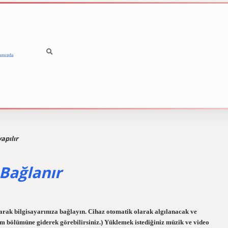
ımızda
betci
vdcasino güncel giriş
apılır
 Bağlanır
arak bilgisayarınıza bağlayın. Cihaz otomatik olarak algılanacak ve
ım bölümüne giderek görebilirsiniz.) Yüklemek istediğiniz müzik ve video