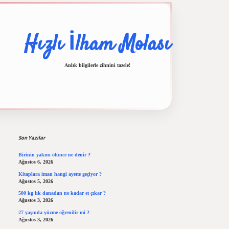
Hızlı İlham Molası
Anlık bilgilerle zihnini tazele!
Sidebar
ilbet casino
ilbet yeni giriş
Betexper giriş adresi
betexper.xyz
m elexbet
Son Yazılar
Birinin yakını ölünce ne denir ?
Ağustos 6, 2026
Kitaplara iman hangi ayette geçiyor ?
Ağustos 5, 2026
500 kg lık danadan ne kadar et çıkar ?
Ağustos 3, 2026
27 yaşında yüzme öğrenilir mi ?
Ağustos 3, 2026