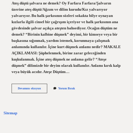
Ateş düştü şalvara ne demek? Oy Farfara Farfara/Şalvarın
üzerine ateş düştü/Ağzım ve dilim kurudu/Kız yalvarıyor
yalvarıyor. Bu halk şarkısının sözleri sokakta bilye oynayan
kızlarla ilgili cinsel bir çağrışım içeriyor ve halk şarkısının ana
gövdesinde şalvar açıkça ateşten bahsediyor. Ocağın düştüm ne
demek? “Birinin kalbine düşmek” deyimi, bir kimseye veya bir
başkasına sığınmak, yardım istemek, korunmaya çalışmak
anlamında kullanılır. İçine kurt düşmek anlamı nedir? MAKALE
AÇIKLAMASI: Şüphelenmek, birine zarar geleceğinden
kuşkulanmak. İçine ateş düşmek ne anlama gelir? “Ateşe
düşmek” dilimizde bir deyim olarak kullanılır. Anlamı kırık kalp
veya büyük acıdır. Ateşe Düştüm…
Içimize
Devamını okuyun
Yorum Bırak
Ateş
Düştü
Ne
Demek
Sitemap