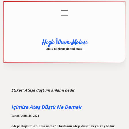
menüyü
Anasayfa
Gizlilik
Yasal
Hakkımızda
aç
Politikası
Uyarı
Hızlı İlham Molası
Anlık bilgilerle zihnini tazele!
Etiket:
Ateşe düştüm anlamı nedir
Içimize Ateş Düştü Ne Demek
Tarih: Aralık 26, 2024
Ateşe düştüm anlamı nedir? Hastanın ateşi düşer veya kaybolur.