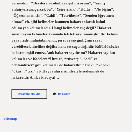
vermedin”, “Derslere ve okullara gelmiyorum”, “Yanlış
anlatıyorsun, gerçek bu”, “Yeter artık”, “Küfür”, “Ne biçim”,
“Öğretmen misin”, “Cahil”, “Tecrübesiz”, “Senden öğretmen
olmaz” vb. gibi kelimeler kanunen hakaret olarak kabul
edilmeyen kelimelerdir. Hangi kelimeler suç değil? Hakaret
sayılmayan kelimeler kanunda tek tek sayılmamıştır. Bir kelime
veya ifade muhatabın onur, şeref ve saygınlığına zarar
verebilecek nitelikte değilse hakaret suçu değildir. Küfürlü sözler
hakaret teşkil etmez. Amk hakaret sayılır mı? Hakaret sayılan
kelimeler ve ifadeler: “Hırsız”, “rüşvetçi”, “adi” ve
“dolandırıcı” gibi kelimeler de hakarettir. “Eşek”, “köpek”,
“öküz”, “tazı” vb. Hayvanlara isimleriyle seslenmek de
hakarettir. Amk vb. Sosyal…
Hangi
Devamını okuyun
10 Yorum
Sözler
Suç
Sayılmaz
Sitemap