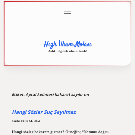
menüyü
Anasayfa
Gizlilik
Yasal
Hakkımızda
aç
Politikası
Uyarı
Hızlı İlham Molası
Anlık bilgilerle zihnini tazele!
Etiket:
Aptal kelimesi hakaret sayılır mı
Hangi Sözler Suç Sayılmaz
Tarih: Ekim 14, 2024
Hangi sözler hakarete girmez? Örneğin; “Notumu doğru