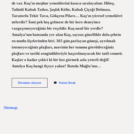
de var. Kaş’ın meşhur yemeklerini kısaca sıralayalım: Hibeş,
Tahinli Kabak Tatlısı, Şaşlık Köfte, Kabak Çiçeği Dolması,
Taratorlu Tekir Tava, Gökçesu Pilavı… Kaş’ın yöresel yemekleri
nelerdir? İsmi pek hoş gelmese de bir kere deneyince
vazgeçemeyeceğiniz bir reçeldir. Kaş nasıl bir yerdir?
Antalya’nın batısında yer alan Kaş, sayısız güzellikle dolu şehrin
en mutlu ilçelerinden biri. 365 gün parlayan güneşi, ayrılmak
istemeyeceğiniz plajları, mavinin her tonunu görebileceğiniz
plajları ve tarihi zenginlikleriyle kaçırılmayacak bir tatil cenneti.
Kaşlar o kadar çekici ki bir kez görmek asla yeterli değil!
Antalya Kaş hangi ilçeye yakın? Batıda Muğla’nın…
Antalya
Devamını okuyun
Yorum Bırak
Kaş
Ilçesi
Nasıl
Bir
Yer
Sitemap