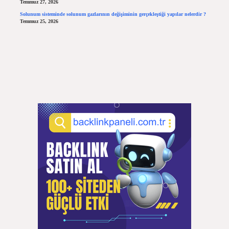
Temmuz 27, 2026
Solunum sisteminde solunum gazlarının değişiminin gerçekleştiği yapılar nelerdir ?
Temmuz 25, 2026