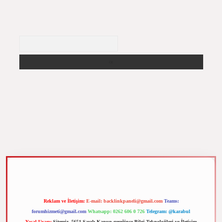
Arama
m elexbet
Reklam ve İletişim:
E-mail:
backlinkpaneli@gmail.com
Teams:
forumhizmeti@gmail.com
Whatsapp: 0262 606 0 726
Telegram: @karabul
Yasal Uyarı:
Sitemiz, 5651 Sayılı Kanun gereğince Bilgi Teknolojileri ve İletişim