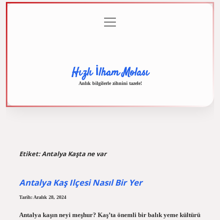
menüyü
Anasayfa
Gizlilik
Yasal
Hakkımızda
aç
Politikası
Uyarı
Hızlı İlham Molası
Anlık bilgilerle zihnini tazele!
Etiket:
Antalya Kaşta ne var
Antalya Kaş Ilçesi Nasıl Bir Yer
Tarih: Aralık 28, 2024
Antalya kaşın neyi meşhur? Kaş’ta önemli bir balık yeme kültürü