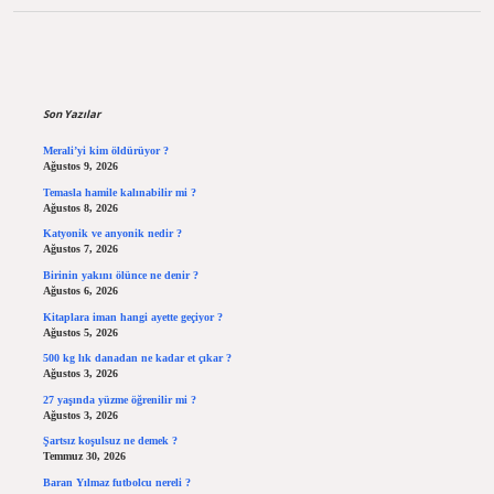
Sidebar
Son Yazılar
Merali’yi kim öldürüyor ?
Ağustos 9, 2026
Temasla hamile kalınabilir mi ?
Ağustos 8, 2026
Katyonik ve anyonik nedir ?
Ağustos 7, 2026
Birinin yakını ölünce ne denir ?
Ağustos 6, 2026
Kitaplara iman hangi ayette geçiyor ?
Ağustos 5, 2026
500 kg lık danadan ne kadar et çıkar ?
Ağustos 3, 2026
27 yaşında yüzme öğrenilir mi ?
Ağustos 3, 2026
Şartsız koşulsuz ne demek ?
Temmuz 30, 2026
Baran Yılmaz futbolcu nereli ?