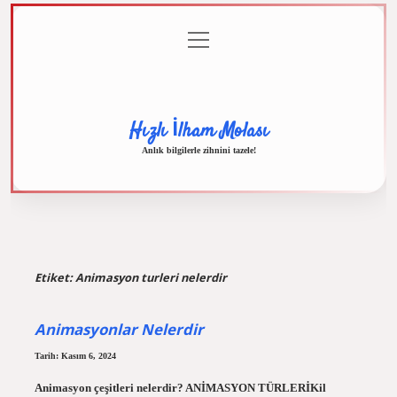
menüyü
Anasayfa
Gizlilik
Yasal
Hakkımızda
aç
Politikası
Uyarı
Hızlı İlham Molası
Anlık bilgilerle zihnini tazele!
Etiket:
Animasyon turleri nelerdir
Animasyonlar Nelerdir
Tarih: Kasım 6, 2024
Animasyon çeşitleri nelerdir? ANİMASYON TÜRLERİKil