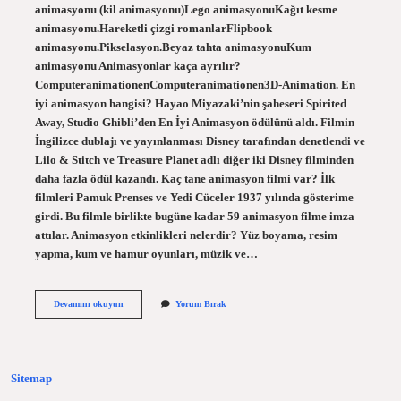
animasyonu (kil animasyonu)Lego animasyonuKağıt kesme
animasyonu.Hareketli çizgi romanlarFlipbook
animasyonu.Pikselasyon.Beyaz tahta animasyonuKum
animasyonu Animasyonlar kaça ayrılır?
ComputeranimationenComputeranimationen3D-Animation. En
iyi animasyon hangisi? Hayao Miyazaki’nin şaheseri Spirited
Away, Studio Ghibli’den En İyi Animasyon ödülünü aldı. Filmin
İngilizce dublajı ve yayınlanması Disney tarafından denetlendi ve
Lilo & Stitch ve Treasure Planet adlı diğer iki Disney filminden
daha fazla ödül kazandı. Kaç tane animasyon filmi var? İlk
filmleri Pamuk Prenses ve Yedi Cüceler 1937 yılında gösterime
girdi. Bu filmle birlikte bugüne kadar 59 animasyon filme imza
attılar. Animasyon etkinlikleri nelerdir? Yüz boyama, resim
yapma, kum ve hamur oyunları, müzik ve…
Animasyonlar
Devamını okuyun
Yorum Bırak
Nelerdir
Sitemap