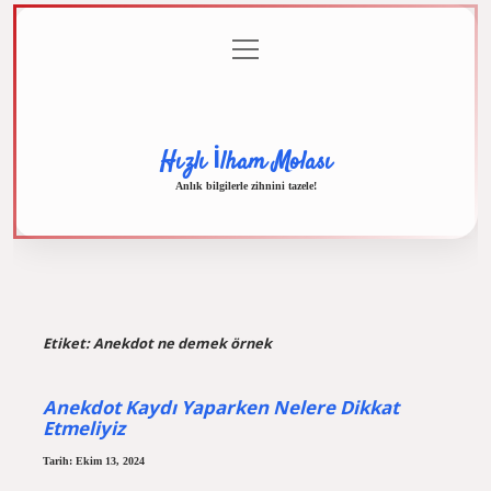
menüyü
Anasayfa
Gizlilik
Yasal
Hakkımızda
aç
Politikası
Uyarı
Hızlı İlham Molası
Anlık bilgilerle zihnini tazele!
Etiket:
Anekdot ne demek örnek
Anekdot Kaydı Yaparken Nelere Dikkat
Etmeliyiz
Tarih: Ekim 13, 2024