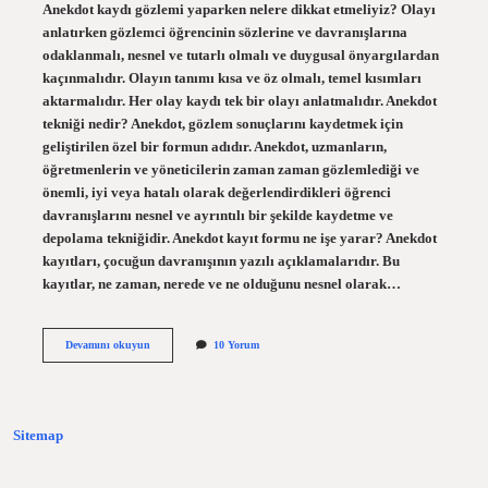
Anekdot kaydı gözlemi yaparken nelere dikkat etmeliyiz? Olayı
anlatırken gözlemci öğrencinin sözlerine ve davranışlarına
odaklanmalı, nesnel ve tutarlı olmalı ve duygusal önyargılardan
kaçınmalıdır. Olayın tanımı kısa ve öz olmalı, temel kısımları
aktarmalıdır. Her olay kaydı tek bir olayı anlatmalıdır. Anekdot
tekniği nedir? Anekdot, gözlem sonuçlarını kaydetmek için
geliştirilen özel bir formun adıdır. Anekdot, uzmanların,
öğretmenlerin ve yöneticilerin zaman zaman gözlemlediği ve
önemli, iyi veya hatalı olarak değerlendirdikleri öğrenci
davranışlarını nesnel ve ayrıntılı bir şekilde kaydetme ve
depolama tekniğidir. Anekdot kayıt formu ne işe yarar? Anekdot
kayıtları, çocuğun davranışının yazılı açıklamalarıdır. Bu
kayıtlar, ne zaman, nerede ve ne olduğunu nesnel olarak…
Anekdot
Devamını okuyun
10 Yorum
Kaydı
Yaparken
Nelere
Dikkat
Etmeliyiz
Sitemap