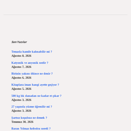
Bilinir
Sidebar
Son Yazılar
Temasla hamile kalınabilir mi ?
Ağustos 8, 2026
Katyonik ve anyonik nedir ?
Ağustos 7, 2026
Birinin yakını ölünce ne denir ?
Ağustos 6, 2026
Kitaplara iman hangi ayette geçiyor ?
Ağustos 5, 2026
500 kg lık danadan ne kadar et çıkar ?
Ağustos 3, 2026
27 yaşında yüzme öğrenilir mi ?
Ağustos 3, 2026
Şartsız koşulsuz ne demek ?
Temmuz 30, 2026
Baran Yılmaz futbolcu nereli ?