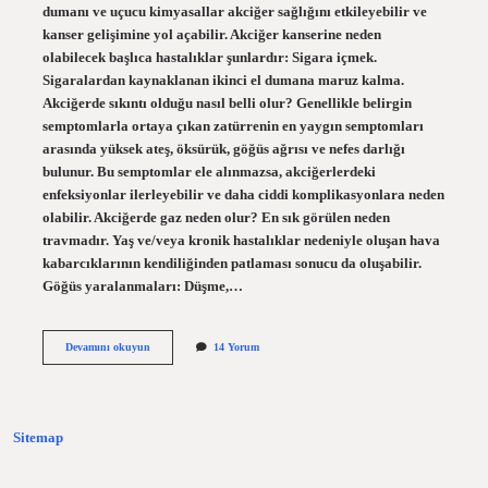
dumanı ve uçucu kimyasallar akciğer sağlığını etkileyebilir ve
kanser gelişimine yol açabilir. Akciğer kanserine neden
olabilecek başlıca hastalıklar şunlardır: Sigara içmek.
Sigaralardan kaynaklanan ikinci el dumana maruz kalma.
Akciğerde sıkıntı olduğu nasıl belli olur? Genellikle belirgin
semptomlarla ortaya çıkan zatürrenin en yaygın semptomları
arasında yüksek ateş, öksürük, göğüs ağrısı ve nefes darlığı
bulunur. Bu semptomlar ele alınmazsa, akciğerlerdeki
enfeksiyonlar ilerleyebilir ve daha ciddi komplikasyonlara neden
olabilir. Akciğerde gaz neden olur? En sık görülen neden
travmadır. Yaş ve/veya kronik hastalıklar nedeniyle oluşan hava
kabarcıklarının kendiliğinden patlaması sonucu da oluşabilir.
Göğüs yaralanmaları: Düşme,…
Akciğerde
Devamını okuyun
14 Yorum
Duman
Neden
Olur
Sitemap