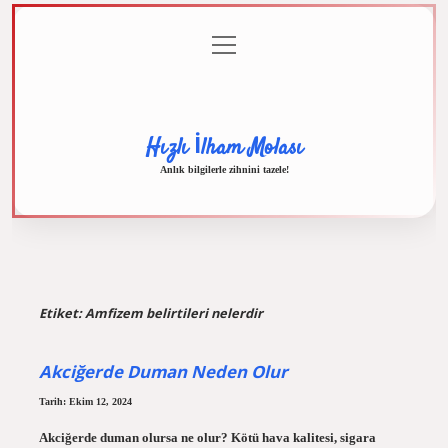
menüyü
Anasayfa
Gizlilik
Yasal
Hakkımızda
aç
Politikası
Uyarı
Hızlı İlham Molası
Anlık bilgilerle zihnini tazele!
Etiket:
Amfizem belirtileri nelerdir
Akciğerde Duman Neden Olur
Tarih: Ekim 12, 2024
Akciğerde duman olursa ne olur? Kötü hava kalitesi, sigara