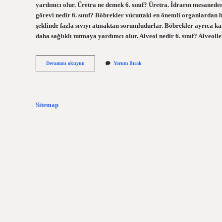
yardımcı olur. Üretra ne demek 6. sınıf? Üretra. İdrarın mesaneden 
görevi nedir 6. sınıf? Böbrekler vücuttaki en önemli organlardan b
şeklinde fazla sıvıyı atmaktan sorumludurlar. Böbrekler ayrıca ka
daha sağlıklı tutmaya yardımcı olur. Alveol nedir 6. sınıf? Alveoll
Üreter
Devamını okuyun
Yorum Bırak
Nedir
6
Sınıf
Sitemap