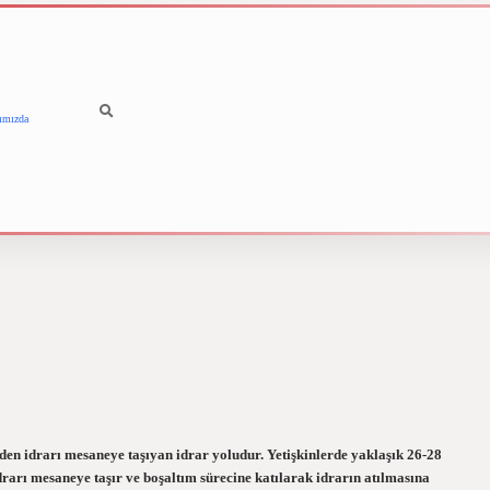
ımızda
betci
vdcasino güncel giriş
i
den idrarı mesaneye taşıyan idrar yoludur. Yetişkinlerde yaklaşık 26-28
rarı mesaneye taşır ve boşaltım sürecine katılarak idrarın atılmasına