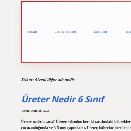
Anasayfa
Gizlilik Politikası
Yasal Uyarı
Hakk
Etiket:
Alveol diğer adı nedir
Üreter Nedir 6 Sınıf
Tarih: Aralık 28, 2024
Üreter nedir kısaca? Üreter, vücudun her iki tarafındaki böbrekler
cm uzunluğunda ve 3-5 mm çapındadır. Üreter, böbrekte üretilen id