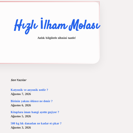
Hızlı İlham Molası
Anlık bilgilerle zihnini tazele!
Sidebar
lbet casino
ilbet yeni giriş
Betexper giriş adresi
betexper.xyz
m elexbet
Son Yazılar
Katyonik ve anyonik nedir ?
Ağustos 7, 2026
Birinin yakını ölünce ne denir ?
Ağustos 6, 2026
Kitaplara iman hangi ayette geçiyor ?
Ağustos 5, 2026
500 kg lık danadan ne kadar et çıkar ?
Ağustos 3, 2026