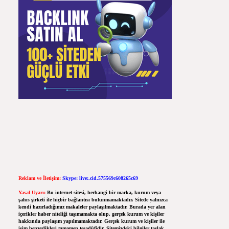
Reklam ve İletişim:
Skype: live:.cid.575569c608265c69
Yasal Uyarı:
Bu internet sitesi, herhangi bir marka, kurum veya
şahıs şirketi ile hiçbir bağlantısı bulunmamaktadır. Sitede yalnızca
kendi hazırladığımız makaleler paylaşılmaktadır. Burada yer alan
içerikler haber niteliği taşımamakta olup, gerçek kurum ve kişiler
hakkında paylaşım yapılmamaktadır. Gerçek kurum ve kişiler ile
isim benzerlikleri tamamen tesadüfidir. Sitemizdeki bilgiler taslak