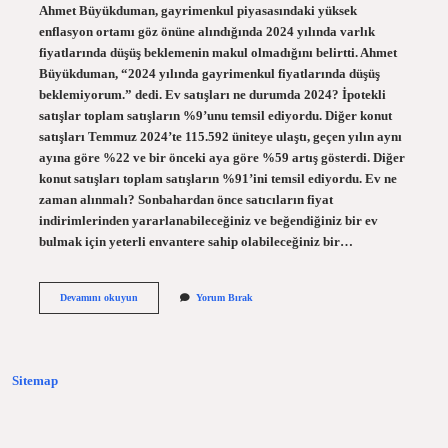
Ahmet Büyükduman, gayrimenkul piyasasındaki yüksek
enflasyon ortamı göz önüne alındığında 2024 yılında varlık
fiyatlarında düşüş beklemenin makul olmadığını belirtti. Ahmet
Büyükduman, “2024 yılında gayrimenkul fiyatlarında düşüş
beklemiyorum.” dedi. Ev satışları ne durumda 2024? İpotekli
satışlar toplam satışların %9’unu temsil ediyordu. Diğer konut
satışları Temmuz 2024’te 115.592 üniteye ulaştı, geçen yılın aynı
ayına göre %22 ve bir önceki aya göre %59 artış gösterdi. Diğer
konut satışları toplam satışların %91’ini temsil ediyordu. Ev ne
zaman alınmalı? Sonbahardan önce satıcıların fiyat
indirimlerinden yararlanabileceğiniz ve beğendiğiniz bir ev
bulmak için yeterli envantere sahip olabileceğiniz bir…
2024
Devamını okuyun
Yorum Bırak
De
Ev
Alınır
Mı
Sitemap