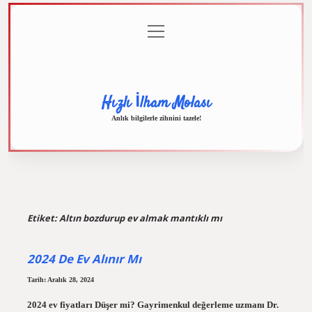
menüyü
Anasayfa
Gizlilik
Yasal
Hakkımızda
aç
Politikası
Uyarı
Hızlı İlham Molası
Anlık bilgilerle zihnini tazele!
Etiket:
Altın bozdurup ev almak mantıklı mı
2024 De Ev Alınır Mı
Tarih: Aralık 28, 2024
2024 ev fiyatları Düşer mi? Gayrimenkul değerleme uzmanı Dr.