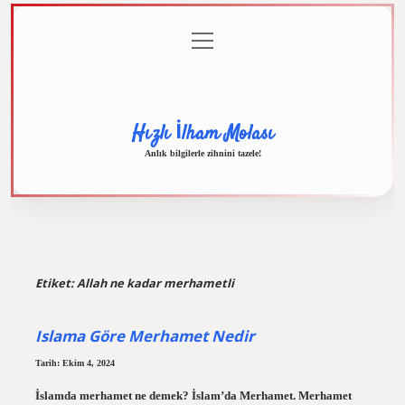
menüyü
Anasayfa
Gizlilik
Yasal
Hakkımızda
aç
Politikası
Uyarı
Hızlı İlham Molası
Anlık bilgilerle zihnini tazele!
Etiket:
Allah ne kadar merhametli
Islama Göre Merhamet Nedir
Tarih: Ekim 4, 2024
İslamda merhamet ne demek? İslam’da Merhamet. Merhamet