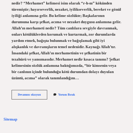
nedir? “Merhamet” kelimesi isim olarak “r-h-m” kökünden
türemiştir; hayırseverlik, nezaket, iyilikseverlik, bereket ve gönül
iyiliği anlamına gelir. Bu kelime sözlükte; Başkalarının
durumuna karşı şefkat, acıma ve nezaket duygusu anlamına gelir.
Allah’ın merhameti nedir? Tüm canlılara sevgiyle davranmak,
onları kötülüklerden korumak ve kurtarmak, zor durumlarda
yardım etmek, bağışta bulunmak ve bağışlamak gibi iyi
alışkanlık ve davranışların temel nedenidir. Kaynağı Allah’tır.
İnsandaki şefkat, Allah’ın merhametinin ve şefkatinin bir
tezahürü ve yansımasıdır. Merhamet nedir kısaca tanımı? Şefkat
kelimesinin sözlük anlamına baktığımızda, “bir kimsenin veya
bir canlının içinde bulunduğu kötü durumdan dolayı duyulan
üzüntü, acıma” olarak tanımlandığını…
Islama
Devamını okuyun
Yorum Bırak
Göre
Merhamet
Nedir
Sitemap