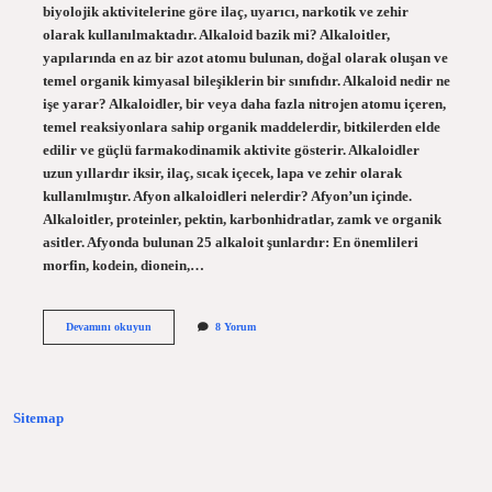
biyolojik aktivitelerine göre ilaç, uyarıcı, narkotik ve zehir
olarak kullanılmaktadır. Alkaloid bazik mi? Alkaloitler,
yapılarında en az bir azot atomu bulunan, doğal olarak oluşan ve
temel organik kimyasal bileşiklerin bir sınıfıdır. Alkaloid nedir ne
işe yarar? Alkaloidler, bir veya daha fazla nitrojen atomu içeren,
temel reaksiyonlara sahip organik maddelerdir, bitkilerden elde
edilir ve güçlü farmakodinamik aktivite gösterir. Alkaloidler
uzun yıllardır iksir, ilaç, sıcak içecek, lapa ve zehir olarak
kullanılmıştır. Afyon alkaloidleri nelerdir? Afyon’un içinde.
Alkaloitler, proteinler, pektin, karbonhidratlar, zamk ve organik
asitler. Afyonda bulunan 25 alkaloit şunlardır: En önemlileri
morfin, kodein, dionein,…
Alkaloid
Devamını okuyun
8 Yorum
Özellik
Nedir
Sitemap