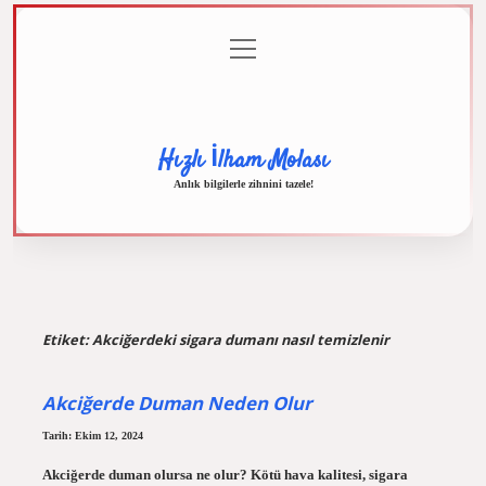
menüyü
Anasayfa
Gizlilik
Yasal
Hakkımızda
aç
Politikası
Uyarı
Hızlı İlham Molası
Anlık bilgilerle zihnini tazele!
Etiket:
Akciğerdeki sigara dumanı nasıl temizlenir
Akciğerde Duman Neden Olur
Tarih: Ekim 12, 2024
Akciğerde duman olursa ne olur? Kötü hava kalitesi, sigara