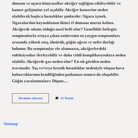
dumanı ve uçucu kimyasallar akciğer sağlığını etkileyebilir ve
kanser gelişimine yol açabilir. Akciğer kanserine neden
olabilecek başlıca hastalıklar şunlardır: Sigara içmek.
Sigaralardan kaynaklanan ikinci el dumana maruz kalma.
Akciğerde sıkıntı olduğu nasıl belli olur? Genellikle belirgin
semptomlarla ortaya çıkan zatürrenin en yaygın semptomları
arasında yüksek ateş, öksürük, göğüs ağrısı ve nefes darlığı
bulunur. Bu semptomlar ele alınmazsa, akciğerlerdeki
enfeksiyonlar ilerleyebilir ve daha ciddi komplikasyonlara neden
olabilir. Akciğerde gaz neden olur? En sık görülen neden
travmadır. Yaş ve/veya kronik hastalıklar nedeniyle oluşan hava
kabarcıklarının kendiliğinden patlaması sonucu da oluşabilir.
Göğüs yaralanmaları: Düşme,…
Akciğerde
Devamını okuyun
14 Yorum
Duman
Neden
Olur
Sitemap