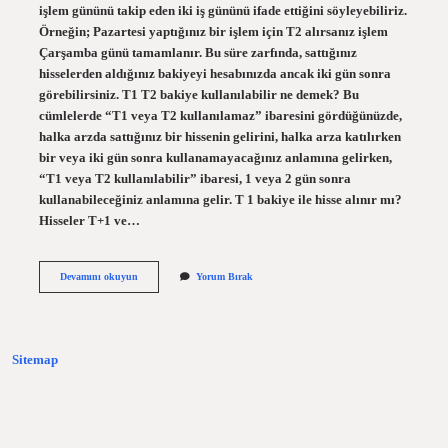
işlem gününü takip eden iki iş gününü ifade ettiğini söyleyebiliriz.
Örneğin; Pazartesi yaptığınız bir işlem için T2 alırsanız işlem
Çarşamba günü tamamlanır. Bu süre zarfında, sattığınız
hisselerden aldığınız bakiyeyi hesabınızda ancak iki gün sonra
görebilirsiniz. T1 T2 bakiye kullanılabilir ne demek? Bu
cümlelerde “T1 veya T2 kullanılamaz” ibaresini gördüğünüzde,
halka arzda sattığınız bir hissenin gelirini, halka arza katılırken
bir veya iki gün sonra kullanamayacağınız anlamına gelirken,
“T1 veya T2 kullanılabilir” ibaresi, 1 veya 2 gün sonra
kullanabileceğiniz anlamına gelir. T 1 bakiye ile hisse alınır mı?
Hisseler T+1 ve…
T1
Devamını okuyun
Yorum Bırak
T2
Bakiye
Nasıl
Çekilir
Sitemap