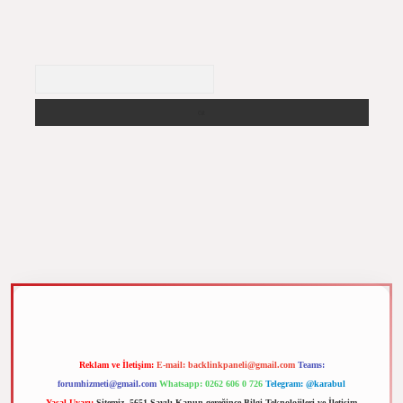
Arama
m elexbet
Reklam ve İletişim:
E-mail:
backlinkpaneli@gmail.com
Teams:
forumhizmeti@gmail.com
Whatsapp: 0262 606 0 726
Telegram: @karabul
Yasal Uyarı:
Sitemiz, 5651 Sayılı Kanun gereğince Bilgi Teknolojileri ve İletişim