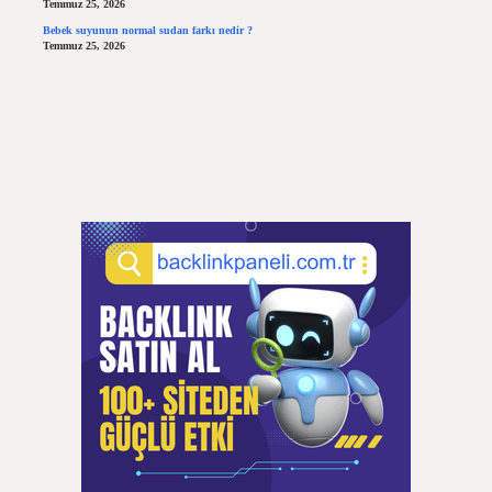
Temmuz 25, 2026
Bebek suyunun normal sudan farkı nedir ?
Temmuz 25, 2026