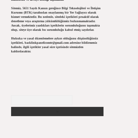
Sitemiz, 5651 Sayılı Kanun gereğince Bilgi Teknolojileri ve İletişim
Kurumu (BTK) tarafından onaylanmış bir Yer Sağlayıcı olarak
hizmet vermektedir. Bu nedenle, sitedeki içerikleri proaktif olarak
denetleme veya araştırma yükümlülüğümüz bulunmamaktadır.
Ancak, üyelerimiz yazdıkları içeriklerin sorumluluğunu taşımakta
olup, siteye üye olarak bu sorumluluğu kabul etmiş sayılırlar.
Hukuka ve yasal düzenlemelere aykırı olduğunu düşündüğünüz
içerikleri,
backlinkpanelicomtr@gmail.com
adresine bildirmeniz
halinde, ilgili içerikler yasal süre içerisinde sitemizden
kaldırılacaktır.
Arama