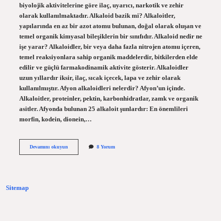
biyolojik aktivitelerine göre ilaç, uyarıcı, narkotik ve zehir
olarak kullanılmaktadır. Alkaloid bazik mi? Alkaloitler,
yapılarında en az bir azot atomu bulunan, doğal olarak oluşan ve
temel organik kimyasal bileşiklerin bir sınıfıdır. Alkaloid nedir ne
işe yarar? Alkaloidler, bir veya daha fazla nitrojen atomu içeren,
temel reaksiyonlara sahip organik maddelerdir, bitkilerden elde
edilir ve güçlü farmakodinamik aktivite gösterir. Alkaloidler
uzun yıllardır iksir, ilaç, sıcak içecek, lapa ve zehir olarak
kullanılmıştır. Afyon alkaloidleri nelerdir? Afyon’un içinde.
Alkaloitler, proteinler, pektin, karbonhidratlar, zamk ve organik
asitler. Afyonda bulunan 25 alkaloit şunlardır: En önemlileri
morfin, kodein, dionein,…
Alkaloid
Devamını okuyun
8 Yorum
Özellik
Nedir
Sitemap