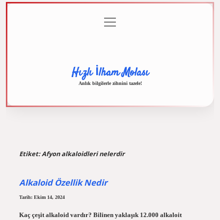
menüyü
Anasayfa
Gizlilik
Yasal
Hakkımızda
aç
Politikası
Uyarı
Hızlı İlham Molası
Anlık bilgilerle zihnini tazele!
Etiket:
Afyon alkaloidleri nelerdir
Alkaloid Özellik Nedir
Tarih: Ekim 14, 2024
Kaç çeşit alkaloid vardır? Bilinen yaklaşık 12.000 alkaloit