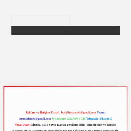
Arama
z
m elexbet
Reklam ve İletişim:
E-mail:
backlinkpaneli@gmail.com
Teams:
forumhizmeti@gmail.com
Whatsapp: 0262 606 0 726
Telegram: @karabul
Yasal Uyarı:
Sitemiz, 5651 Sayılı Kanun gereğince Bilgi Teknolojileri ve İletişim
Kurumu (BTK) tarafından onaylanmış bir Yer Sağlayıcı olarak hizmet vermektedir.