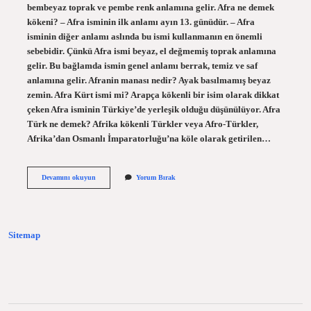
bembeyaz toprak ve pembe renk anlamına gelir. Afra ne demek
kökeni? – Afra isminin ilk anlamı ayın 13. günüdür. – Afra
isminin diğer anlamı aslında bu ismi kullanmanın en önemli
sebebidir. Çünkü Afra ismi beyaz, el değmemiş toprak anlamına
gelir. Bu bağlamda ismin genel anlamı berrak, temiz ve saf
anlamına gelir. Afranin manası nedir? Ayak basılmamış beyaz
zemin. Afra Kürt ismi mi? Arapça kökenli bir isim olarak dikkat
çeken Afra isminin Türkiye’de yerleşik olduğu düşünülüyor. Afra
Türk ne demek? Afrika kökenli Türkler veya Afro-Türkler,
Afrika’dan Osmanlı İmparatorluğu’na köle olarak getirilen…
Afra
Devamını okuyun
Yorum Bırak
Ne
Demek
Hangi
Dilde
Sitemap