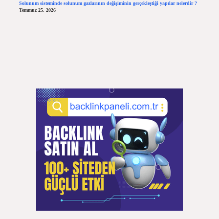
Solunum sisteminde solunum gazlarının değişiminin gerçekleştiği yapılar nelerdir ?
Temmuz 25, 2026