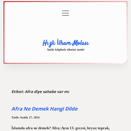
menüyü
Anasayfa
Gizlilik
Yasal
Hakkımızda
aç
Politikası
Uyarı
Hızlı İlham Molası
Anlık bilgilerle zihnini tazele!
Etiket:
Afra diye sahabe var mı
Afra Ne Demek Hangi Dilde
Tarih: Aralık 27, 2024
İslamda afra ne demek? Afra; Ayın 13. gecesi, beyaz toprak,