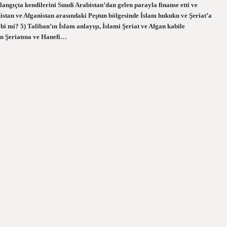
langıçta kendilerini Suudi Arabistan’dan gelen parayla finanse etti ve
kistan ve Afganistan arasındaki Peştun bölgesinde İslam hukuku ve Şeriat’a
i mi? 5) Taliban’ın İslam anlayışı, İslami Şeriat ve Afgan kabile
in Şeriatına ve Hanefi…