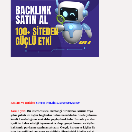
Reklam ve İletişim:
Skype: live:.cid.575569c608265c69
Yasal Uyarı:
Bu internet sitesi, herhangi bir marka, kurum veya
şahıs şirketi ile hiçbir bağlantısı bulunmamaktadır. Sitede yalnızca
kendi hazırladığımız makaleler paylaşılmaktadır. Burada yer alan
içerikler haber niteliği taşımamakta olup, gerçek kurum ve kişiler
hakkında paylaşım yapılmamaktadır. Gerçek kurum ve kişiler ile
isim benzerlikleri tamamen tesadüfidir. Sitemizdeki bilgiler taslak