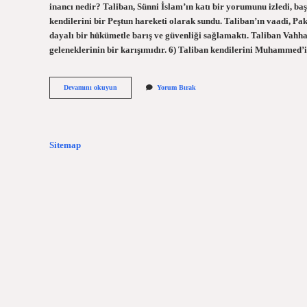
inancı nedir? Taliban, Sünni İslam’ın katı bir yorumunu izledi, baş
kendilerini bir Peştun hareketi olarak sundu. Taliban’ın vaadi, Pa
dayalı bir hükümetle barış ve güvenliği sağlamaktı. Taliban Vahhab
geleneklerinin bir karışımıdır. 6) Taliban kendilerini Muhammed’
Taliban
Devamını okuyun
Yorum Bırak
Amacı
Ne
Sitemap