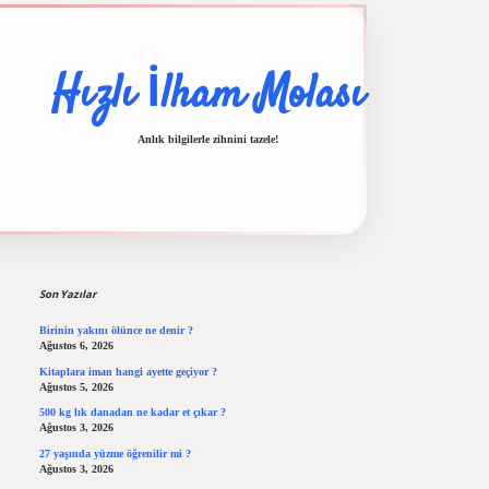
Hızlı İlham Molası
Anlık bilgilerle zihnini tazele!
Sidebar
betci
vdcasino güncel giriş
ilbet casino
ilbet yeni giriş
B
Son Yazılar
Birinin yakını ölünce ne denir ?
Ağustos 6, 2026
Kitaplara iman hangi ayette geçiyor ?
Ağustos 5, 2026
500 kg lık danadan ne kadar et çıkar ?
Ağustos 3, 2026
27 yaşında yüzme öğrenilir mi ?
Ağustos 3, 2026