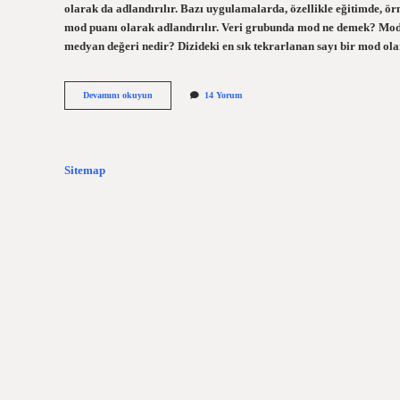
olarak da adlandırılır. Bazı uygulamalarda, özellikle eğitimde, ör
mod puanı olarak adlandırılır. Veri grubunda mod ne demek? Mod: 
medyan değeri nedir? Dizideki en sık tekrarlanan sayı bir mod ola
Mod
Devamını okuyun
14 Yorum
Değeri
Nedir
Sitemap