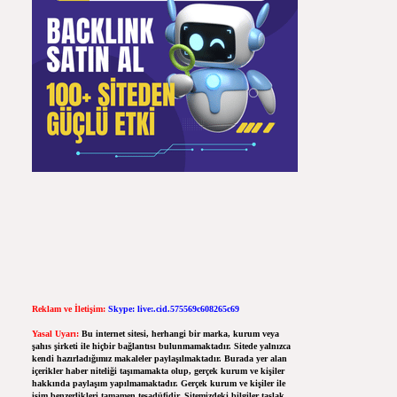
Reklam ve İletişim:
Skype: live:.cid.575569c608265c69
Yasal Uyarı:
Bu internet sitesi, herhangi bir marka, kurum veya
şahıs şirketi ile hiçbir bağlantısı bulunmamaktadır. Sitede yalnızca
kendi hazırladığımız makaleler paylaşılmaktadır. Burada yer alan
içerikler haber niteliği taşımamakta olup, gerçek kurum ve kişiler
hakkında paylaşım yapılmamaktadır. Gerçek kurum ve kişiler ile
isim benzerlikleri tamamen tesadüfidir. Sitemizdeki bilgiler taslak