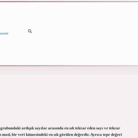
ımızda
betci
vdcasino güncel giri
rubundaki ardışık sayılar arasında en sık tekrar eden sayı ve tekrar
in mod, bir veri kümesindeki en sık görülen değerdir. Ayrıca tepe değeri