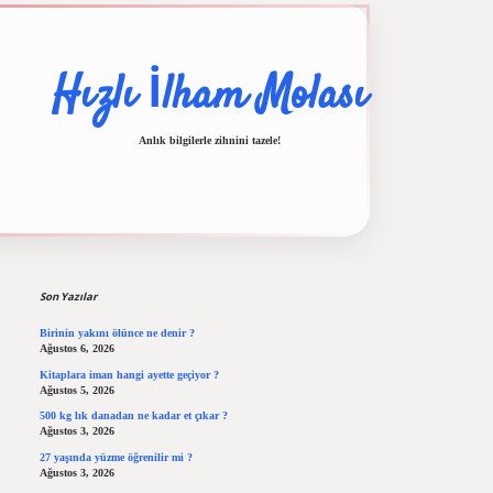
Hızlı İlham Molası
Anlık bilgilerle zihnini tazele!
Sidebar
ş
ilbet casino
ilbet yeni giriş
Betexper giriş adresi
betexper.xyz
m elexbet
Son Yazılar
Birinin yakını ölünce ne denir ?
Ağustos 6, 2026
Kitaplara iman hangi ayette geçiyor ?
Ağustos 5, 2026
500 kg lık danadan ne kadar et çıkar ?
Ağustos 3, 2026
27 yaşında yüzme öğrenilir mi ?
Ağustos 3, 2026